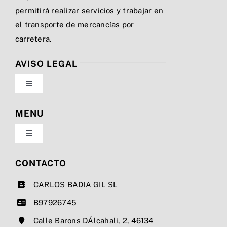
permitirá realizar servicios y trabajar en
el transporte de mercancías por
carretera.
AVISO LEGAL
Toggle
Navigation
Política de privacidad
MENU
Toggle
Condiciones de uso
Navigation
Nosotros
CONTACTO
Ley de cookies
CARLOS BADIA GIL SL
Servicios
B97926745
Mapa del sitio
Calle Barons DÁlcahali, 2, 46134
Precios