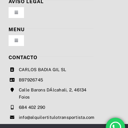
AVISO LEGAL
Toggle
Navigation
Política de privacidad
MENU
Toggle
Condiciones de uso
Navigation
Nosotros
CONTACTO
Ley de cookies
CARLOS BADIA GIL SL
Servicios
B97926745
Mapa del sitio
Calle Barons DÁlcahali, 2, 46134
Precios
Foios
Accesibilidad
684 402 290
Noticias
info@alquilertitulotransportista.com
Ayuda de accesibilidad