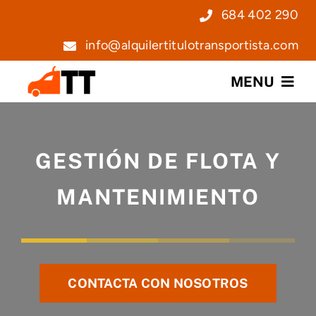
Saltar
684 402 290
al
info@alquilertitulotransportista.com
contenido
MENU
Nosotros
GESTIÓN DE FLOTA Y
Servicios
MANTENIMIENTO
Precios
Noticias
CONTACTA CON NOSOTROS
Contacto