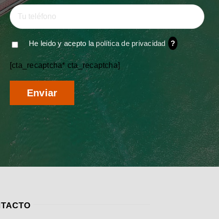
He leido y acepto la
política de privacidad
?
[cta_recaptcha* cta_recaptcha]
TACTO