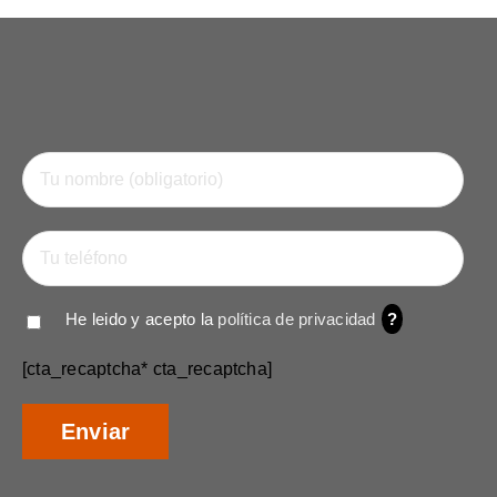
He leido y acepto la
política de privacidad
?
[cta_recaptcha* cta_recaptcha]