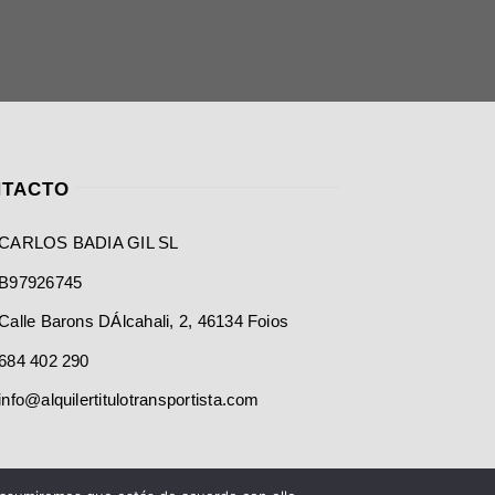
TACTO
CARLOS BADIA GIL SL
B97926745
Calle Barons DÁlcahali, 2, 46134 Foios
684 402 290
info@alquilertitulotransportista.com