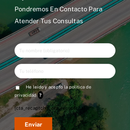
Pondremos En Contacto Para
Atender Tus Consultas
He leido y acepto la
política de
privacidad
?
[cta_recaptcha* cta_recaptcha]