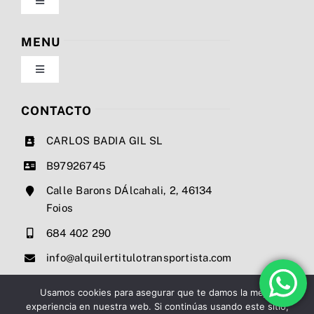
Toggle
Navigation
Política de privacidad
MENU
Toggle
Condiciones de uso
Navigation
Nosotros
CONTACTO
Ley de cookies
CARLOS BADIA GIL SL
Servicios
B97926745
Mapa del sitio
Calle Barons DÁlcahali, 2, 46134
Precios
Foios
Accesibilidad
684 402 290
Noticias
info@alquilertitulotransportista.com
Ayuda de accesibilidad
Contacto
Usamos cookies para asegurar que te damos la mejor
experiencia en nuestra web. Si continúas usando este sitio,