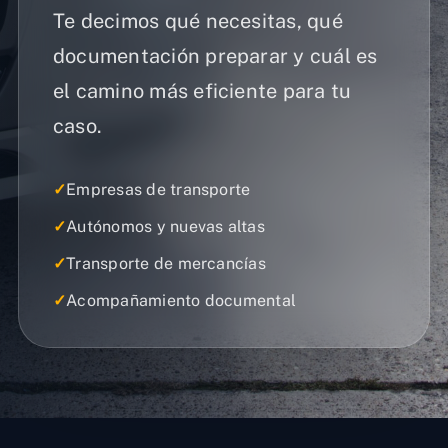
Te decimos qué necesitas, qué
documentación preparar y cuál es
el camino más eficiente para tu
caso.
✓
Empresas de transporte
✓
Autónomos y nuevas altas
✓
Transporte de mercancías
✓
Acompañamiento documental