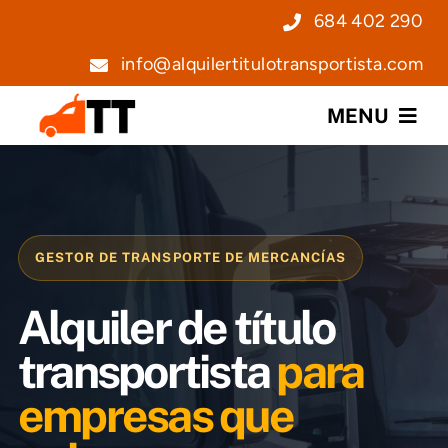
Saltar
684 402 290
al
info@alquilertitulotransportista.com
contenido
MENU
Nosotros
Servicios
GESTOR DE TRANSPORTE DE MERCANCÍAS
Precios
Alquiler de título
Noticias
transportista
para
empresas que
Contacto