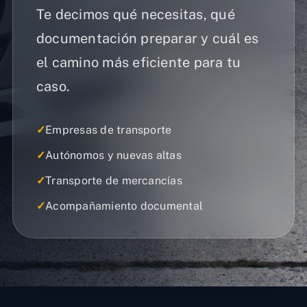
Te decimos qué necesitas, qué
documentación preparar y cuál es
el camino más eficiente para tu
caso.
✓
Empresas de transporte
✓
Autónomos y nuevas altas
✓
Transporte de mercancías
✓
Acompañamiento documental