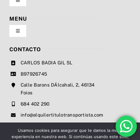
Toggle
Navigation
Política de privacidad
MENU
Toggle
Condiciones de uso
Navigation
Nosotros
CONTACTO
Ley de cookies
CARLOS BADIA GIL SL
Servicios
B97926745
Mapa del sitio
Calle Barons DÁlcahali, 2, 46134
Precios
Foios
Accesibilidad
684 402 290
Noticias
info@alquilertitulotransportista.com
Ayuda de accesibilidad
Contacto
Usamos cookies para asegurar que te damos la mejor
experiencia en nuestra web. Si continúas usando este sitio,