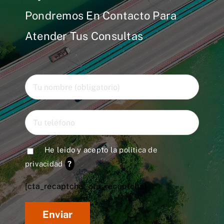
Pondremos En Contacto Para
Atender Tus Consultas
He leido y acepto la
política de
privacidad
?
[cta_recaptcha* cta_recaptcha]