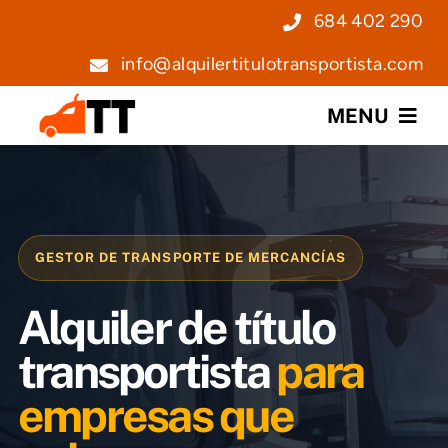
Saltar
684 402 290
al
info@alquilertitulotransportista.com
contenido
MENU
Nosotros
Servicios
GESTOR DE TRANSPORTE DE MERCANCÍAS
Precios
Alquiler de título
Noticias
transportista
para
empresas que
Contacto