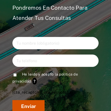
Pondremos En Contacto Para
Atender Tus Consultas
He leido y acepto la
política de
privacidad
?
[cta_recaptcha* cta_recaptcha]