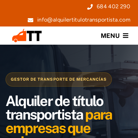
Saltar
684 402 290
al
info@alquilertitulotransportista.com
contenido
MENU
Nosotros
Servicios
GESTOR DE TRANSPORTE DE MERCANCÍAS
Precios
Alquiler de título
Noticias
transportista
para
empresas que
Contacto