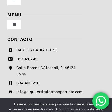
Toggle
Navigation
Política de privacidad
MENU
Toggle
Condiciones de uso
Navigation
Nosotros
CONTACTO
Ley de cookies
CARLOS BADIA GIL SL
Servicios
B97926745
Mapa del sitio
Calle Barons DÁlcahali, 2, 46134
Precios
Foios
Accesibilidad
684 402 290
Noticias
info@alquilertitulotransportista.com
Ayuda de accesibilidad
Contacto
Usamos cookies para asegurar que te damos la mejor
experiencia en nuestra web. Si continúas usando este sitio,