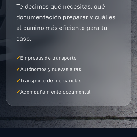
Te decimos qué necesitas, qué
documentación preparar y cuál es
el camino más eficiente para tu
caso.
✓
Empresas de transporte
✓
Autónomos y nuevas altas
✓
Transporte de mercancías
✓
Acompañamiento documental