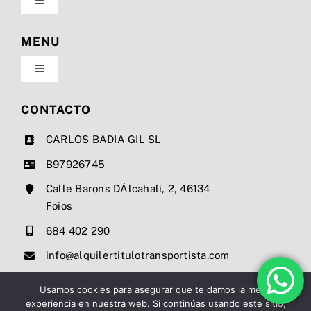
Toggle
Navigation
Política de privacidad
MENU
Toggle
Condiciones de uso
Navigation
Nosotros
CONTACTO
Ley de cookies
CARLOS BADIA GIL SL
Servicios
B97926745
Mapa del sitio
Calle Barons DÁlcahali, 2, 46134
Precios
Foios
Accesibilidad
684 402 290
Noticias
info@alquilertitulotransportista.com
Ayuda de accesibilidad
Contacto
Usamos cookies para asegurar que te damos la mejor
experiencia en nuestra web. Si continúas usando este sitio,