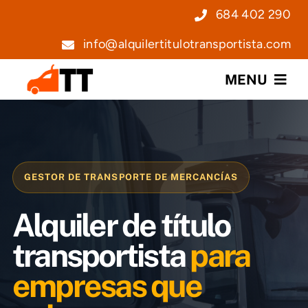
Saltar
684 402 290
al
info@alquilertitulotransportista.com
contenido
MENU
Nosotros
Servicios
GESTOR DE TRANSPORTE DE MERCANCÍAS
Precios
Alquiler de título
Noticias
transportista
para
empresas que
Contacto