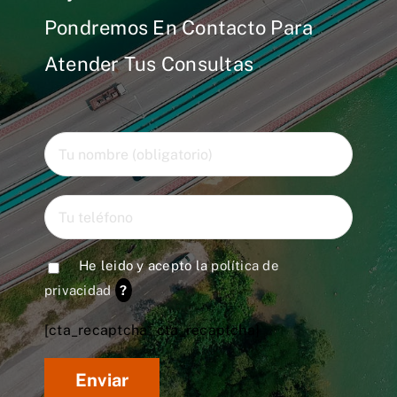
Pondremos En Contacto Para
Atender Tus Consultas
He leido y acepto la
política de
privacidad
?
[cta_recaptcha* cta_recaptcha]