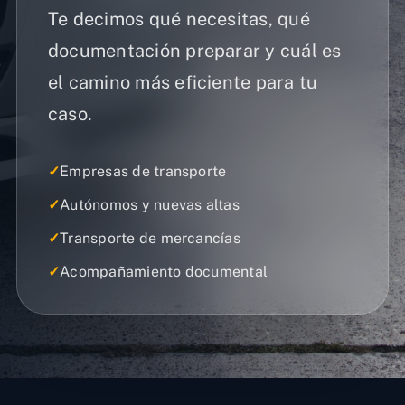
Te decimos qué necesitas, qué
documentación preparar y cuál es
el camino más eficiente para tu
caso.
✓
Empresas de transporte
✓
Autónomos y nuevas altas
✓
Transporte de mercancías
✓
Acompañamiento documental