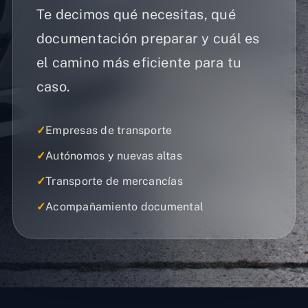
Te decimos qué necesitas, qué
documentación preparar y cuál es
el camino más eficiente para tu
caso.
✓
Empresas de transporte
✓
Autónomos y nuevas altas
✓
Transporte de mercancías
✓
Acompañamiento documental