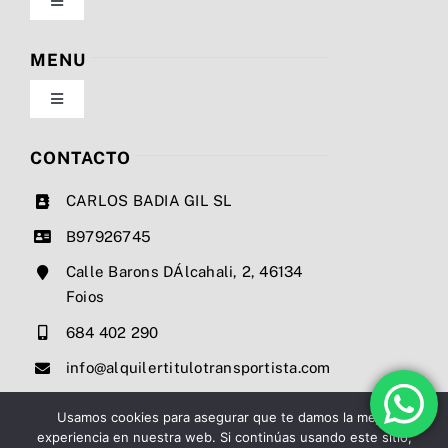
Toggle
Navigation
Política de privacidad
MENU
Toggle
Condiciones de uso
Navigation
Nosotros
CONTACTO
Ley de cookies
CARLOS BADIA GIL SL
Servicios
B97926745
Mapa del sitio
Calle Barons DÁlcahali, 2, 46134
Precios
Foios
Accesibilidad
684 402 290
Noticias
info@alquilertitulotransportista.com
Ayuda de accesibilidad
Contacto
Usamos cookies para asegurar que te damos la mejor
experiencia en nuestra web. Si continúas usando este sitio,