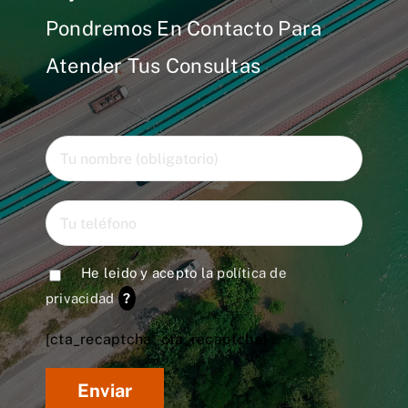
Pondremos En Contacto Para
Atender Tus Consultas
He leido y acepto la
política de
privacidad
?
[cta_recaptcha* cta_recaptcha]