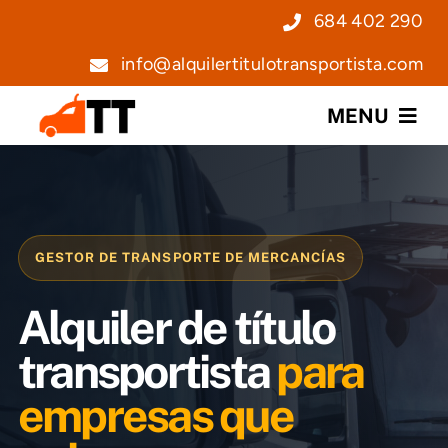
Saltar
684 402 290
al
info@alquilertitulotransportista.com
contenido
MENU
Nosotros
Servicios
GESTOR DE TRANSPORTE DE MERCANCÍAS
Precios
Alquiler de título
Noticias
transportista
para
empresas que
Contacto