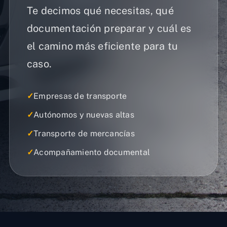
Te decimos qué necesitas, qué
documentación preparar y cuál es
el camino más eficiente para tu
caso.
✓
Empresas de transporte
✓
Autónomos y nuevas altas
✓
Transporte de mercancías
✓
Acompañamiento documental