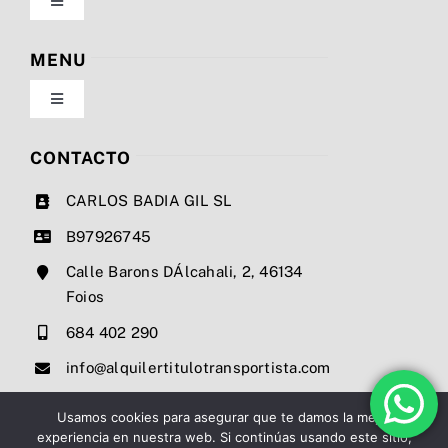
Toggle
Navigation
Política de privacidad
MENU
Toggle
Condiciones de uso
Navigation
Nosotros
CONTACTO
Ley de cookies
CARLOS BADIA GIL SL
Servicios
B97926745
Mapa del sitio
Calle Barons DÁlcahali, 2, 46134
Precios
Foios
Accesibilidad
684 402 290
Noticias
info@alquilertitulotransportista.com
Ayuda de accesibilidad
Contacto
Usamos cookies para asegurar que te damos la mejor
experiencia en nuestra web. Si continúas usando este sitio,