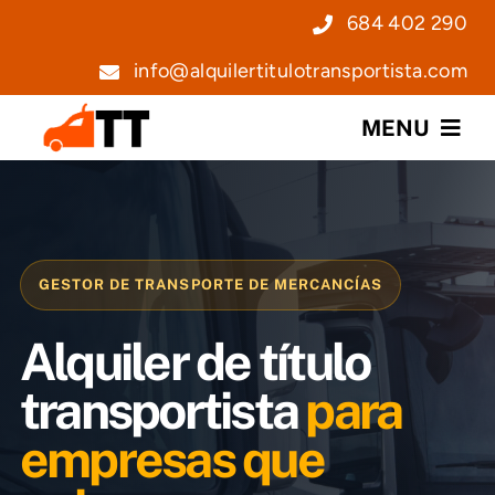
Saltar
684 402 290
al
info@alquilertitulotransportista.com
contenido
MENU
Nosotros
Servicios
GESTOR DE TRANSPORTE DE MERCANCÍAS
Precios
Alquiler de título
Noticias
transportista
para
empresas que
Contacto