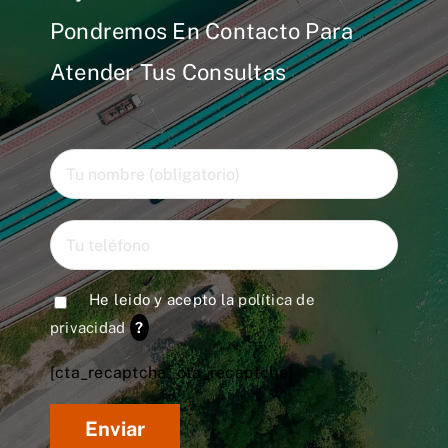
Pondremos En Contacto Para
Atender Tus Consultas
He leido y acepto la
política de
privacidad
?
[cta_recaptcha* cta_recaptcha]