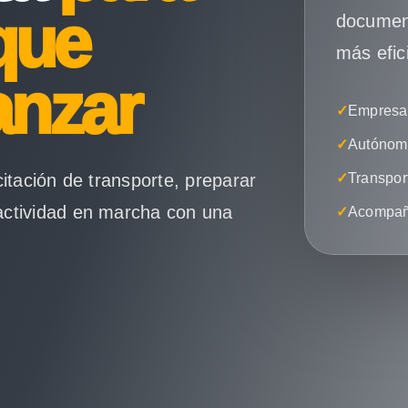
que
document
más efic
anzar
✓
Empresas
✓
Autónomo
citación de transporte, preparar
✓
Transpor
actividad en marcha con una
✓
Acompañ