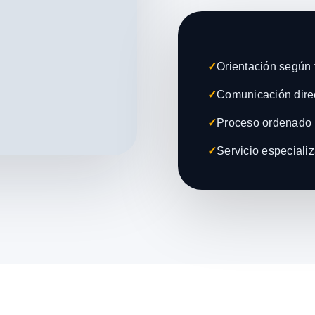
✓
Orientación según t
✓
Comunicación direc
✓
Proceso ordenado 
✓
Servicio especiali