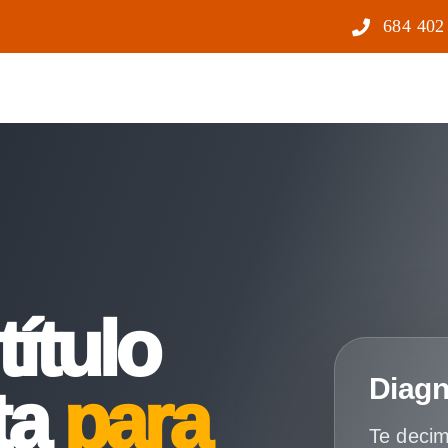
684 402
título
Diagn
ta
para
Te decim