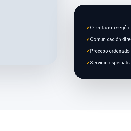
✓
Orientación según t
✓
Comunicación direc
✓
Proceso ordenado 
✓
Servicio especiali