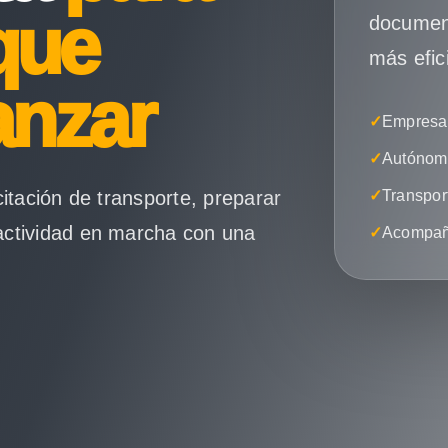
que
document
más efic
anzar
✓
Empresas
✓
Autónomo
citación de transporte, preparar
✓
Transpor
actividad en marcha con una
✓
Acompañ