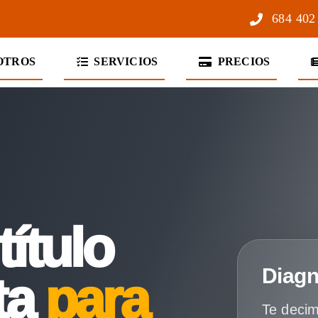
684 402
OTROS
SERVICIOS
PRECIOS
título
Diagn
ta
para
Te decim