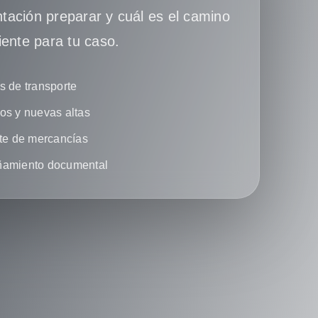
ación preparar y cuál es el camino
iente para tu caso.
 de transporte
s y nuevas altas
te de mercancías
amiento documental