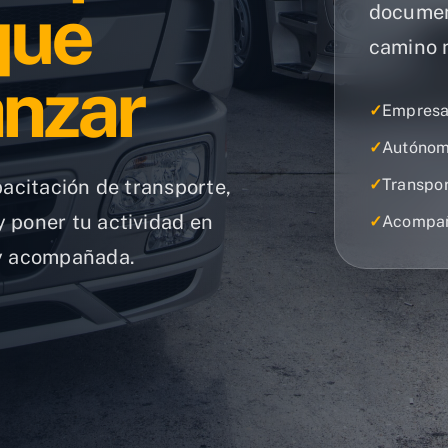
que
documen
camino m
anzar
✓
Empresa
✓
Autónom
pacitación de transporte,
✓
Transpo
 poner tu actividad en
✓
Acompañ
 y acompañada.