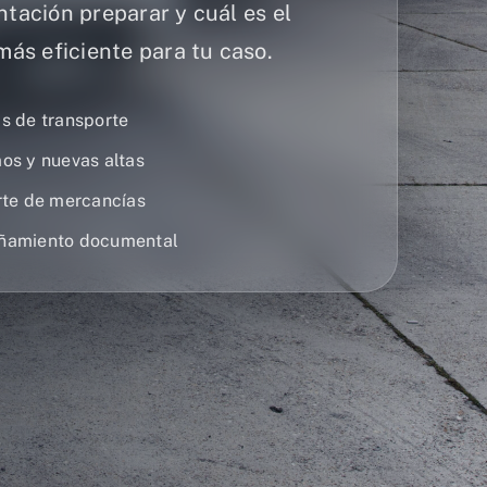
tación preparar y cuál es el
ás eficiente para tu caso.
s de transporte
os y nuevas altas
rte de mercancías
amiento documental