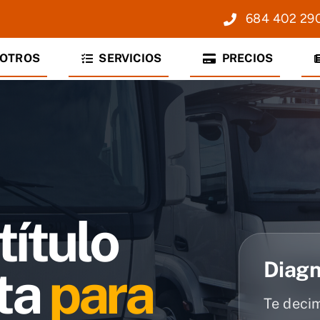
684 402 29
OTROS
SERVICIOS
PRECIOS
título
Diagn
sta
para
Te deci