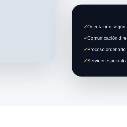
✓
Orientación según t
✓
Comunicación direc
✓
Proceso ordenado 
✓
Servicio especiali