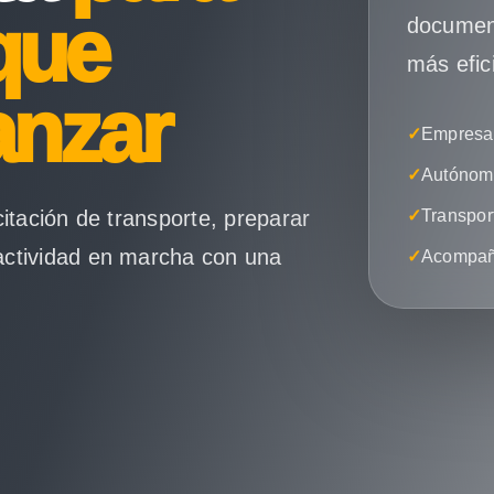
que
document
más efic
anzar
✓
Empresas
✓
Autónomo
citación de transporte, preparar
✓
Transpor
actividad en marcha con una
✓
Acompañ