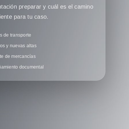
ación preparar y cuál es el camino
iente para tu caso.
 de transporte
s y nuevas altas
te de mercancías
amiento documental