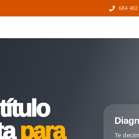
684 402
título
Diagn
ta
para
Te decim