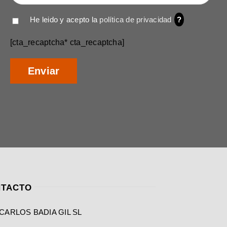
He leido y acepto la
política de privacidad
?
[cta_recaptcha* cta_recaptcha]
TACTO
CARLOS BADIA GIL SL