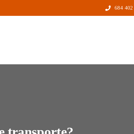
684 402
e transporte?