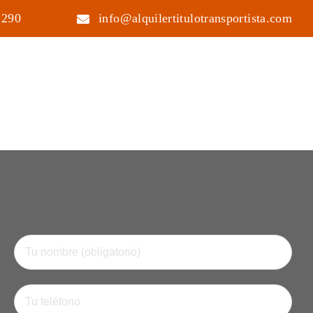
 290
info@alquilertitulotransportista.com