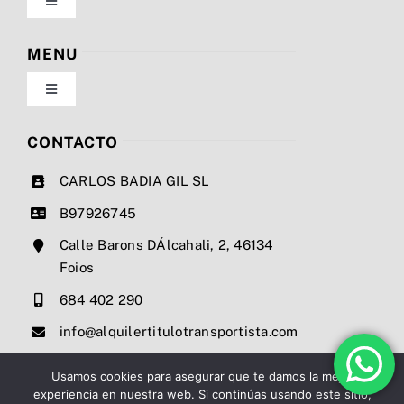
Toggle
Navigation
Política de privacidad
MENU
Toggle
Condiciones de uso
Navigation
Nosotros
CONTACTO
Ley de cookies
CARLOS BADIA GIL SL
Servicios
B97926745
Mapa del sitio
Calle Barons DÁlcahali, 2, 46134
Precios
Foios
Accesibilidad
684 402 290
Noticias
info@alquilertitulotransportista.com
Ayuda de accesibilidad
Contacto
Usamos cookies para asegurar que te damos la mejor
experiencia en nuestra web. Si continúas usando este sitio,