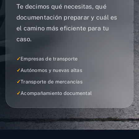
Te decimos qué necesitas, qué
documentación preparar y cuál es
el camino más eficiente para tu
caso.
✓
Empresas de transporte
✓
Autónomos y nuevas altas
✓
Transporte de mercancías
✓
Acompañamiento documental