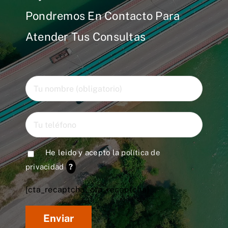
Pondremos En Contacto Para
Atender Tus Consultas
He leido y acepto la
política de
privacidad
?
[cta_recaptcha* cta_recaptcha]