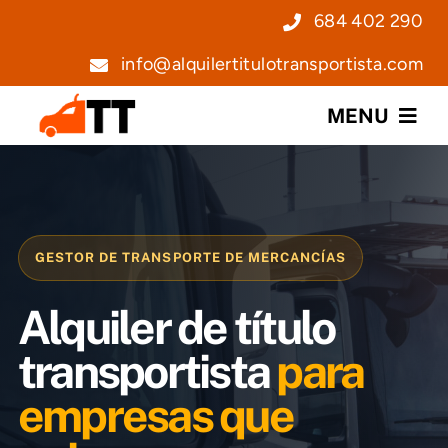
Saltar
684 402 290
al
info@alquilertitulotransportista.com
contenido
MENU
Nosotros
Servicios
GESTOR DE TRANSPORTE DE MERCANCÍAS
Precios
Alquiler de título
Noticias
transportista
para
empresas que
Contacto