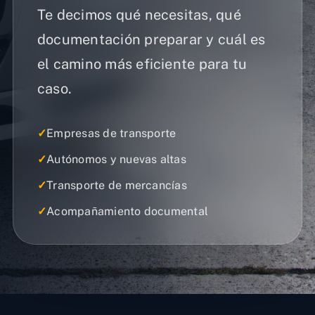
Te decimos qué necesitas, qué
documentación preparar y cuál es
el camino más eficiente para tu
caso.
✓
Empresas de transporte
✓
Autónomos y nuevas altas
✓
Transporte de mercancías
✓
Acompañamiento documental