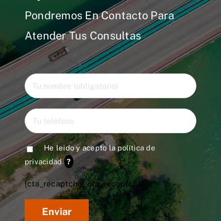
Pondremos En Contacto Para
Atender Tus Consultas
He leido y acepto la
política de
privacidad
?
[cta_recaptcha* cta_recaptcha]