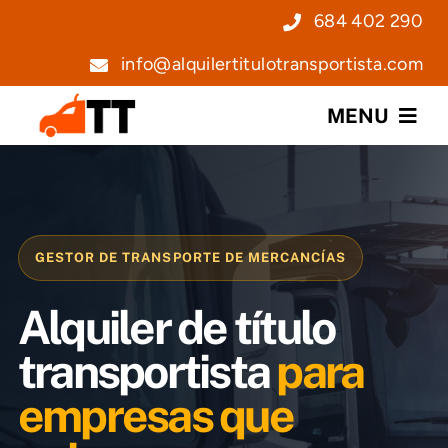
Saltar
684 402 290
al
info@alquilertitulotransportista.com
contenido
MENU
Nosotros
Servicios
GESTOR DE TRANSPORTE DE MERCANCÍAS
Precios
Alquiler de título
Noticias
transportista
para
empresas que
Contacto