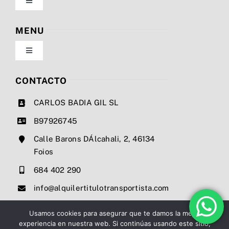
Toggle
Navigation
Política de privacidad
MENU
Toggle
Condiciones de uso
Navigation
Nosotros
CONTACTO
Ley de cookies
CARLOS BADIA GIL SL
Servicios
B97926745
Mapa del sitio
Calle Barons DÁlcahali, 2, 46134
Precios
Foios
Accesibilidad
684 402 290
Noticias
info@alquilertitulotransportista.com
Ayuda de accesibilidad
Contacto
Usamos cookies para asegurar que te damos la mejor
experiencia en nuestra web. Si continúas usando este sitio,