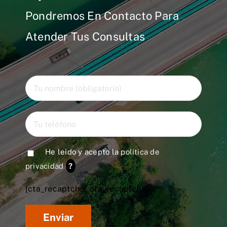
Pondremos En Contacto Para
Atender Tus Consultas
He leido y acepto la
política de
privacidad
?
[cta_recaptcha* cta_recaptcha]