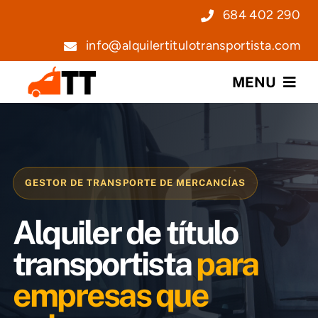
Saltar
684 402 290
al
info@alquilertitulotransportista.com
contenido
MENU
Nosotros
Servicios
GESTOR DE TRANSPORTE DE MERCANCÍAS
Precios
Alquiler de título
Noticias
transportista
para
empresas que
Contacto