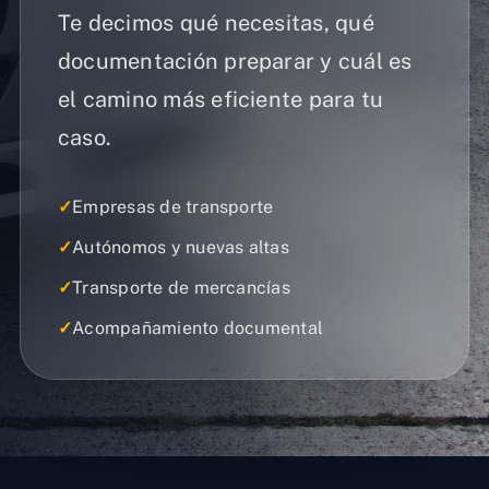
Te decimos qué necesitas, qué
documentación preparar y cuál es
el camino más eficiente para tu
caso.
✓
Empresas de transporte
✓
Autónomos y nuevas altas
✓
Transporte de mercancías
✓
Acompañamiento documental