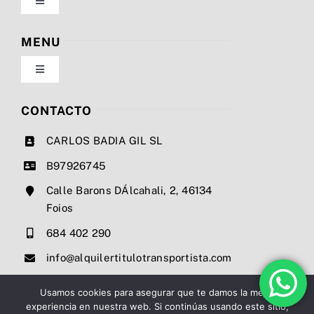
Toggle
Navigation
Política de privacidad
MENU
Toggle
Condiciones de uso
Navigation
Nosotros
CONTACTO
Ley de cookies
CARLOS BADIA GIL SL
Servicios
B97926745
Mapa del sitio
Calle Barons DÁlcahali, 2, 46134
Precios
Foios
Accesibilidad
684 402 290
Noticias
info@alquilertitulotransportista.com
Ayuda de accesibilidad
Contacto
Usamos cookies para asegurar que te damos la mejor
experiencia en nuestra web. Si continúas usando este sitio,