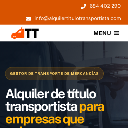
Saltar
684 402 290
al
info@alquilertitulotransportista.com
contenido
MENU
Nosotros
Servicios
GESTOR DE TRANSPORTE DE MERCANCÍAS
Precios
Alquiler de título
Noticias
transportista
para
empresas que
Contacto