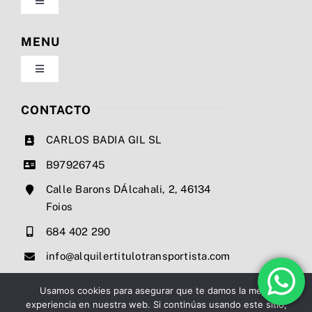
Toggle
Navigation
Política de privacidad
MENU
Toggle
Condiciones de uso
Navigation
Nosotros
CONTACTO
Ley de cookies
CARLOS BADIA GIL SL
Servicios
B97926745
Mapa del sitio
Calle Barons DÁlcahali, 2, 46134
Precios
Foios
Accesibilidad
684 402 290
Noticias
info@alquilertitulotransportista.com
Ayuda de accesibilidad
Contacto
Usamos cookies para asegurar que te damos la mejor
experiencia en nuestra web. Si continúas usando este sitio,