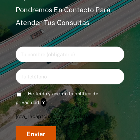
Pondremos En Contacto Para
Atender Tus Consultas
He leido y acepto la
política de
privacidad
?
[cta_recaptcha* cta_recaptcha]