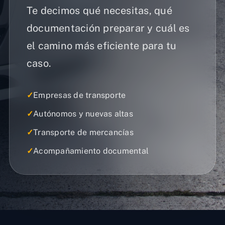
Te decimos qué necesitas, qué
documentación preparar y cuál es
el camino más eficiente para tu
caso.
✓
Empresas de transporte
✓
Autónomos y nuevas altas
✓
Transporte de mercancías
✓
Acompañamiento documental