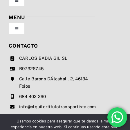
Toggle
Navigation
Política de privacidad
MENU
Toggle
Condiciones de uso
Navigation
Nosotros
CONTACTO
Ley de cookies
CARLOS BADIA GIL SL
Servicios
B97926745
Mapa del sitio
Calle Barons DÁlcahali, 2, 46134
Precios
Foios
Accesibilidad
684 402 290
Noticias
info@alquilertitulotransportista.com
Ayuda de accesibilidad
Contacto
Usamos cookies para asegurar que te damos la mejor
experiencia en nuestra web. Si continúas usando este sitio,