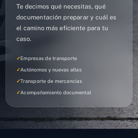
Te decimos qué necesitas, qué
documentación preparar y cuál es
el camino más eficiente para tu
caso.
✓
Empresas de transporte
✓
Autónomos y nuevas altas
✓
Transporte de mercancías
✓
Acompañamiento documental