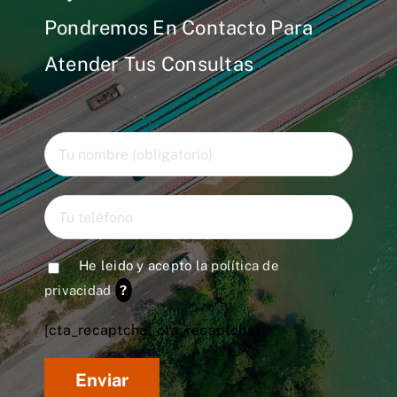
Pondremos En Contacto Para
Atender Tus Consultas
He leido y acepto la
política de
privacidad
?
[cta_recaptcha* cta_recaptcha]