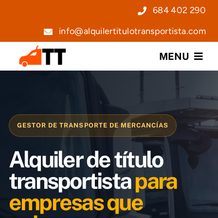
Saltar
684 402 290
al
info@alquilertitulotransportista.com
contenido
MENU
Nosotros
Servicios
GESTOR DE TRANSPORTE DE MERCANCÍAS
Precios
Alquiler de título
Noticias
transportista
para
empresas que
Contacto