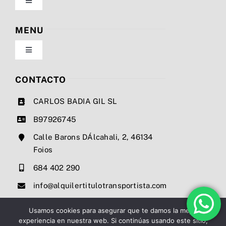
Toggle
Navigation
Política de privacidad
MENU
Toggle
Condiciones de uso
Navigation
Nosotros
CONTACTO
Ley de cookies
CARLOS BADIA GIL SL
Servicios
B97926745
Mapa del sitio
Calle Barons DÁlcahali, 2, 46134
Precios
Foios
Accesibilidad
684 402 290
Noticias
info@alquilertitulotransportista.com
Ayuda de accesibilidad
Contacto
Usamos cookies para asegurar que te damos la mejor
experiencia en nuestra web. Si continúas usando este sitio,