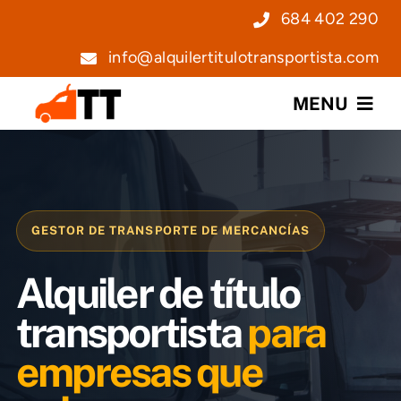
Saltar
684 402 290
al
info@alquilertitulotransportista.com
contenido
MENU
Nosotros
Servicios
GESTOR DE TRANSPORTE DE MERCANCÍAS
Precios
Alquiler de título
Noticias
transportista
para
empresas que
Contacto