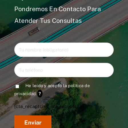
Pondremos En Contacto Para
Atender Tus Consultas
He leido y acepto la
política de
privacidad
?
[cta_recaptcha* cta_recaptcha]