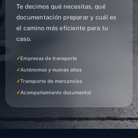
Te decimos qué necesitas, qué
documentación preparar y cuál es
el camino más eficiente para tu
caso.
✓
Empresas de transporte
✓
Autónomos y nuevas altas
✓
Transporte de mercancías
✓
Acompañamiento documental