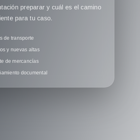
ación preparar y cuál es el camino
iente para tu caso.
 de transporte
s y nuevas altas
te de mercancías
amiento documental