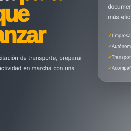
que
document
más efic
anzar
✓
Empresas
✓
Autónomo
citación de transporte, preparar
✓
Transpor
actividad en marcha con una
✓
Acompañ