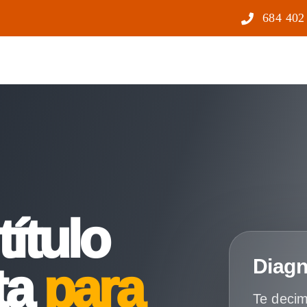
684 402
título
Diagn
ta
para
Te decim