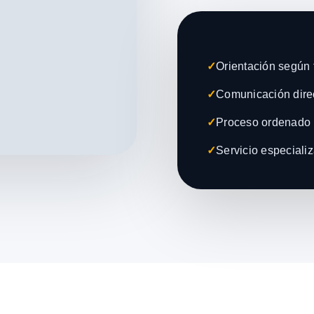
✓
Orientación según t
✓
Comunicación direc
✓
Proceso ordenado 
✓
Servicio especiali