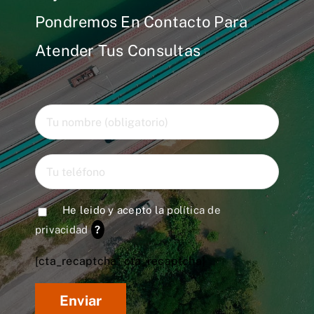
Pondremos En Contacto Para
Atender Tus Consultas
He leido y acepto la
política de
privacidad
?
[cta_recaptcha* cta_recaptcha]