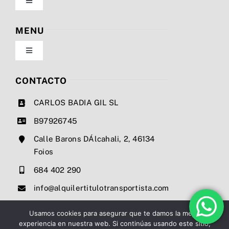
Toggle
Navigation
Política de privacidad
MENU
Toggle
Condiciones de uso
Navigation
Nosotros
CONTACTO
Ley de cookies
CARLOS BADIA GIL SL
Servicios
B97926745
Mapa del sitio
Calle Barons DÁlcahali, 2, 46134
Precios
Foios
Accesibilidad
684 402 290
Noticias
info@alquilertitulotransportista.com
Ayuda de accesibilidad
Contacto
Usamos cookies para asegurar que te damos la mejor
experiencia en nuestra web. Si continúas usando este sitio,