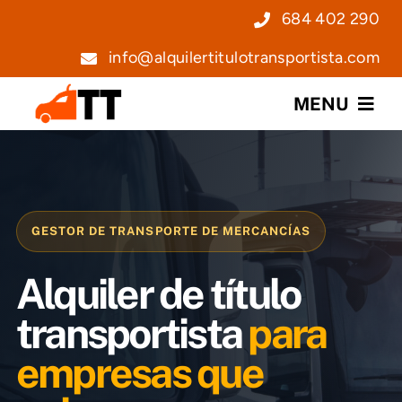
Saltar
684 402 290
al
info@alquilertitulotransportista.com
contenido
MENU
Nosotros
Servicios
GESTOR DE TRANSPORTE DE MERCANCÍAS
Precios
Alquiler de título
Noticias
transportista
para
empresas que
Contacto