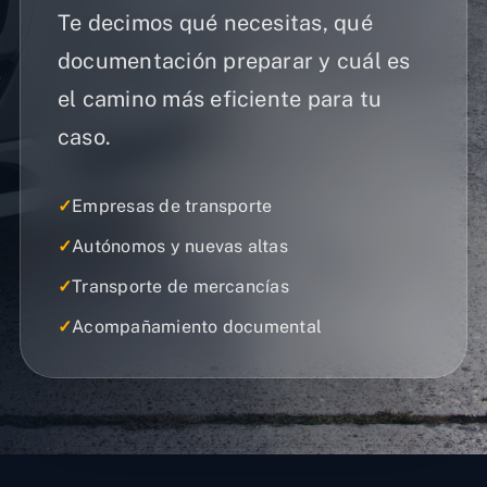
Te decimos qué necesitas, qué
documentación preparar y cuál es
el camino más eficiente para tu
caso.
✓
Empresas de transporte
✓
Autónomos y nuevas altas
✓
Transporte de mercancías
✓
Acompañamiento documental