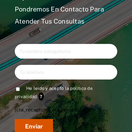
Pondremos En Contacto Para
Atender Tus Consultas
He leido y acepto la
política de
privacidad
?
[cta_recaptcha* cta_recaptcha]