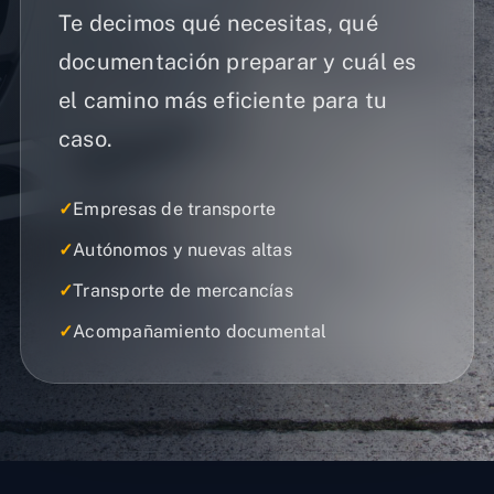
Te decimos qué necesitas, qué
documentación preparar y cuál es
el camino más eficiente para tu
caso.
✓
Empresas de transporte
✓
Autónomos y nuevas altas
✓
Transporte de mercancías
✓
Acompañamiento documental