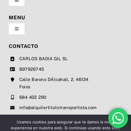
Toggle
Navigation
Política de privacidad
MENU
Toggle
Condiciones de uso
Navigation
Nosotros
CONTACTO
Ley de cookies
CARLOS BADIA GIL SL
Servicios
B97926745
Mapa del sitio
Calle Barons DÁlcahali, 2, 46134
Precios
Foios
Accesibilidad
684 402 290
Noticias
info@alquilertitulotransportista.com
Ayuda de accesibilidad
Contacto
Usamos cookies para asegurar que te damos la mejor
experiencia en nuestra web. Si continúas usando este sitio,