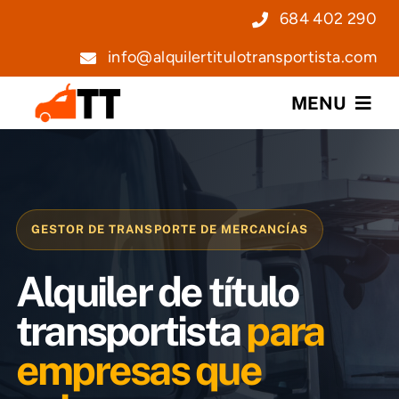
Saltar
684 402 290
al
info@alquilertitulotransportista.com
contenido
MENU
Nosotros
Servicios
GESTOR DE TRANSPORTE DE MERCANCÍAS
Precios
Alquiler de título
Noticias
transportista
para
empresas que
Contacto