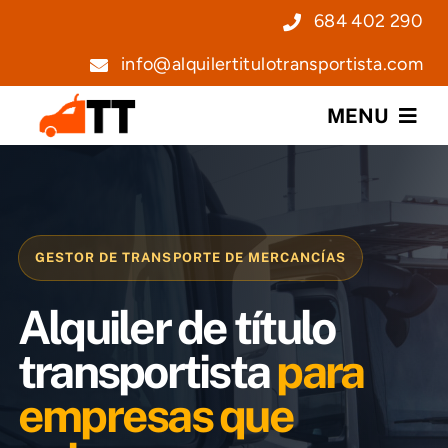
Saltar
684 402 290
al
info@alquilertitulotransportista.com
contenido
MENU
Nosotros
Servicios
GESTOR DE TRANSPORTE DE MERCANCÍAS
Precios
Alquiler de título
Noticias
transportista
para
empresas que
Contacto