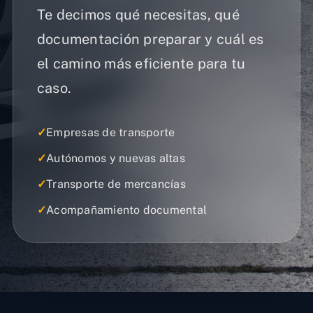
Te decimos qué necesitas, qué
documentación preparar y cuál es
el camino más eficiente para tu
caso.
✓
Empresas de transporte
✓
Autónomos y nuevas altas
✓
Transporte de mercancías
✓
Acompañamiento documental