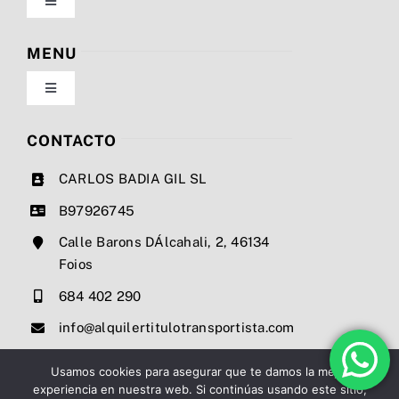
Toggle
Navigation
Política de privacidad
MENU
Toggle
Condiciones de uso
Navigation
Nosotros
CONTACTO
Ley de cookies
CARLOS BADIA GIL SL
Servicios
B97926745
Mapa del sitio
Calle Barons DÁlcahali, 2, 46134
Precios
Foios
Accesibilidad
684 402 290
Noticias
info@alquilertitulotransportista.com
Ayuda de accesibilidad
Contacto
Usamos cookies para asegurar que te damos la mejor
experiencia en nuestra web. Si continúas usando este sitio,