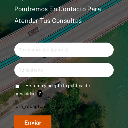
Pondremos En Contacto Para
Atender Tus Consultas
He leido y acepto la
política de
privacidad
?
[cta_recaptcha* cta_recaptcha]