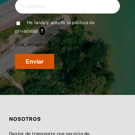
He leido y acepto la
política de
privacidad
?
[cta_recaptcha* cta_recaptcha]
NOSOTROS
Gestor de transporte con servicio de