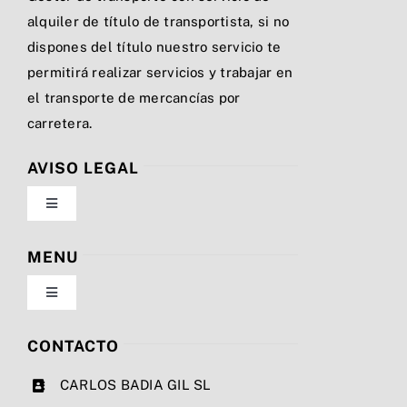
alquiler de título de transportista, si no
dispones del título nuestro servicio te
permitirá realizar servicios y trabajar en
el transporte de mercancías por
carretera.
AVISO LEGAL
Toggle
Navigation
Política de privacidad
MENU
Toggle
Condiciones de uso
Navigation
Nosotros
CONTACTO
Ley de cookies
CARLOS BADIA GIL SL
Servicios