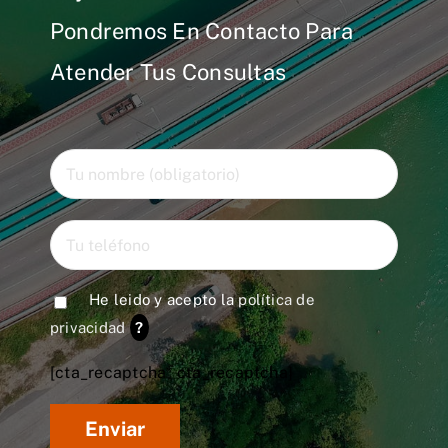
Pondremos En Contacto Para
Atender Tus Consultas
He leido y acepto la
política de
privacidad
?
[cta_recaptcha* cta_recaptcha]