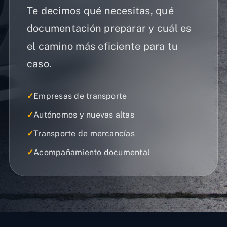
Te decimos qué necesitas, qué
documentación preparar y cuál es
el camino más eficiente para tu
caso.
✓
Empresas de transporte
✓
Autónomos y nuevas altas
✓
Transporte de mercancías
✓
Acompañamiento documental