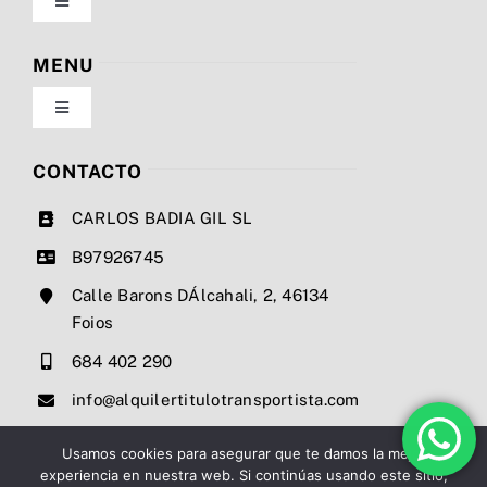
Toggle
Navigation
Política de privacidad
MENU
Toggle
Condiciones de uso
Navigation
Nosotros
CONTACTO
Ley de cookies
CARLOS BADIA GIL SL
Servicios
B97926745
Mapa del sitio
Calle Barons DÁlcahali, 2, 46134
Precios
Foios
Accesibilidad
684 402 290
Noticias
info@alquilertitulotransportista.com
Ayuda de accesibilidad
Contacto
Usamos cookies para asegurar que te damos la mejor
experiencia en nuestra web. Si continúas usando este sitio,