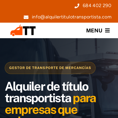
Saltar
684 402 290
al
info@alquilertitulotransportista.com
contenido
MENU
Nosotros
Servicios
GESTOR DE TRANSPORTE DE MERCANCÍAS
Precios
Alquiler de título
Noticias
transportista
para
empresas que
Contacto