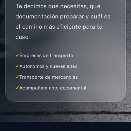
Te decimos qué necesitas, qué
documentación preparar y cuál es
el camino más eficiente para tu
caso.
✓
Empresas de transporte
✓
Autónomos y nuevas altas
✓
Transporte de mercancías
✓
Acompañamiento documental