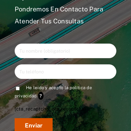
Pondremos En Contacto Para
Atender Tus Consultas
He leido y acepto la
política de
privacidad
?
[cta_recaptcha* cta_recaptcha]