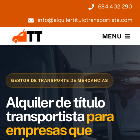
Saltar
684 402 290
al
info@alquilertitulotransportista.com
contenido
MENU
Nosotros
Servicios
GESTOR DE TRANSPORTE DE MERCANCÍAS
Precios
Alquiler de título
Noticias
transportista
para
empresas que
Contacto