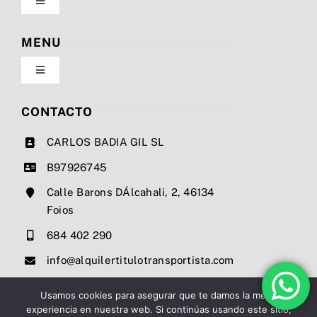
Toggle
Navigation
Política de privacidad
MENU
Toggle
Condiciones de uso
Navigation
Nosotros
CONTACTO
Ley de cookies
CARLOS BADIA GIL SL
Servicios
B97926745
Mapa del sitio
Calle Barons DÁlcahali, 2, 46134
Precios
Foios
Accesibilidad
684 402 290
Noticias
info@alquilertitulotransportista.com
Ayuda de accesibilidad
Contacto
Usamos cookies para asegurar que te damos la mejor
experiencia en nuestra web. Si continúas usando este sitio,