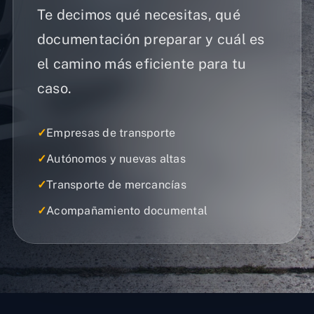
Te decimos qué necesitas, qué
documentación preparar y cuál es
el camino más eficiente para tu
caso.
✓
Empresas de transporte
✓
Autónomos y nuevas altas
✓
Transporte de mercancías
✓
Acompañamiento documental