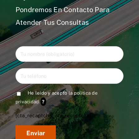
Pondremos En Contacto Para
Atender Tus Consultas
He leido y acepto la
política de
privacidad
?
[cta_recaptcha* cta_recaptcha]