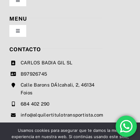
Toggle
Navigation
Política de privacidad
MENU
Toggle
Condiciones de uso
Navigation
Nosotros
CONTACTO
Ley de cookies
CARLOS BADIA GIL SL
Servicios
B97926745
Mapa del sitio
Calle Barons DÁlcahali, 2, 46134
Precios
Foios
Accesibilidad
684 402 290
Noticias
info@alquilertitulotransportista.com
Ayuda de accesibilidad
Contacto
Usamos cookies para asegurar que te damos la mejor
experiencia en nuestra web. Si continúas usando este sitio,