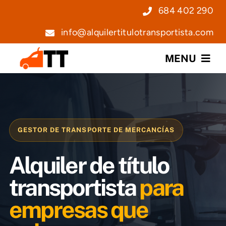
Saltar
684 402 290
al
info@alquilertitulotransportista.com
contenido
MENU
Nosotros
Servicios
GESTOR DE TRANSPORTE DE MERCANCÍAS
Precios
Alquiler de título
Noticias
transportista
para
empresas que
Contacto