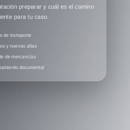
ación preparar y cuál es el camino
iente para tu caso.
 de transporte
s y nuevas altas
te de mercancías
amiento documental