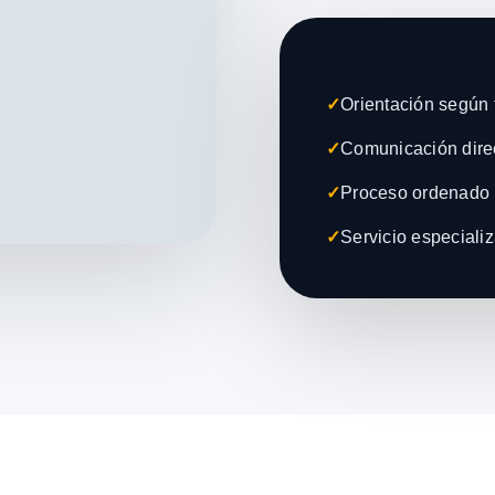
✓
Orientación según t
✓
Comunicación direc
✓
Proceso ordenado 
✓
Servicio especiali