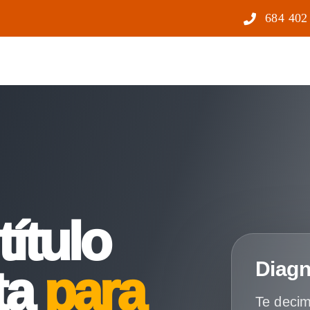
684 402
título
Diagn
ta
para
Te decim