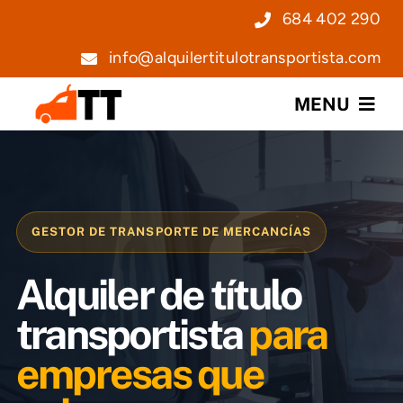
Saltar
684 402 290
al
info@alquilertitulotransportista.com
contenido
MENU
Nosotros
Servicios
GESTOR DE TRANSPORTE DE MERCANCÍAS
Precios
Alquiler de título
Noticias
transportista
para
empresas que
Contacto