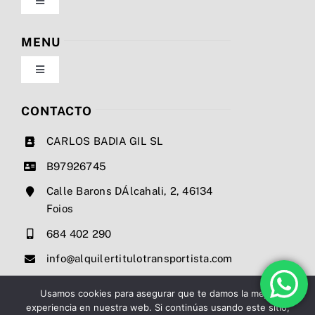
Toggle
Navigation
Política de privacidad
MENU
Toggle
Condiciones de uso
Navigation
Nosotros
CONTACTO
Ley de cookies
CARLOS BADIA GIL SL
Servicios
B97926745
Mapa del sitio
Calle Barons DÁlcahali, 2, 46134
Precios
Foios
Accesibilidad
684 402 290
Noticias
info@alquilertitulotransportista.com
Ayuda de accesibilidad
Contacto
Usamos cookies para asegurar que te damos la mejor
experiencia en nuestra web. Si continúas usando este sitio,