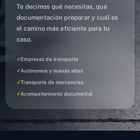
Te decimos qué necesitas, qué
documentación preparar y cuál es
el camino más eficiente para tu
caso.
✓
Empresas de transporte
✓
Autónomos y nuevas altas
✓
Transporte de mercancías
✓
Acompañamiento documental