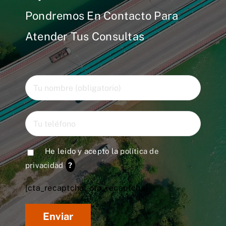
Pondremos En Contacto Para
Atender Tus Consultas
He leido y acepto la
política de
privacidad
?
[cta_recaptcha* cta_recaptcha]