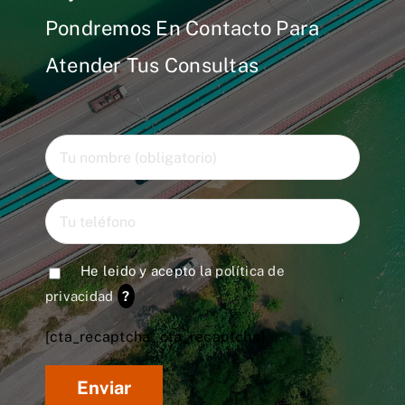
Pondremos En Contacto Para
Atender Tus Consultas
He leido y acepto la
política de
privacidad
?
[cta_recaptcha* cta_recaptcha]