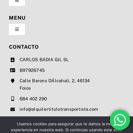
Toggle
Navigation
Política de privacidad
MENU
Toggle
Condiciones de uso
Navigation
Nosotros
CONTACTO
Ley de cookies
CARLOS BADIA GIL SL
Servicios
B97926745
Mapa del sitio
Calle Barons DÁlcahali, 2, 46134
Precios
Foios
Accesibilidad
684 402 290
Noticias
info@alquilertitulotransportista.com
Ayuda de accesibilidad
Contacto
Usamos cookies para asegurar que te damos la mejor
experiencia en nuestra web. Si continúas usando este sitio,