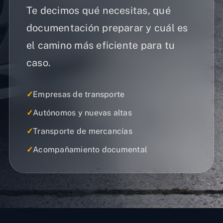
Te decimos qué necesitas, qué
documentación preparar y cuál es
el camino más eficiente para tu
caso.
✓
Empresas de transporte
✓
Autónomos y nuevas altas
✓
Transporte de mercancías
✓
Acompañamiento documental