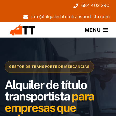
Saltar
684 402 290
al
info@alquilertitulotransportista.com
contenido
MENU
Nosotros
Servicios
GESTOR DE TRANSPORTE DE MERCANCÍAS
Precios
Alquiler de título
Noticias
transportista
para
empresas que
Contacto