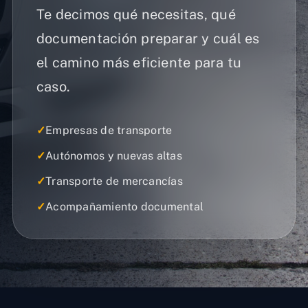
Te decimos qué necesitas, qué
documentación preparar y cuál es
el camino más eficiente para tu
caso.
✓
Empresas de transporte
✓
Autónomos y nuevas altas
✓
Transporte de mercancías
✓
Acompañamiento documental