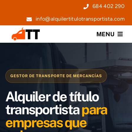
Saltar
684 402 290
al
info@alquilertitulotransportista.com
contenido
MENU
Nosotros
Servicios
GESTOR DE TRANSPORTE DE MERCANCÍAS
Precios
Alquiler de título
Noticias
transportista
para
empresas que
Contacto