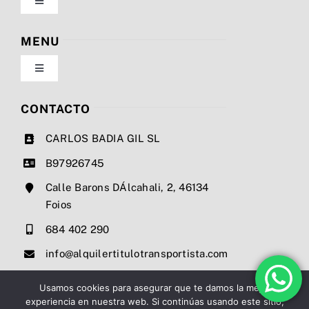
Toggle
Navigation
Política de privacidad
MENU
Toggle
Condiciones de uso
Navigation
Nosotros
CONTACTO
Ley de cookies
CARLOS BADIA GIL SL
Servicios
B97926745
Mapa del sitio
Calle Barons DÁlcahali, 2, 46134
Precios
Foios
Accesibilidad
684 402 290
Noticias
info@alquilertitulotransportista.com
Ayuda de accesibilidad
Contacto
Usamos cookies para asegurar que te damos la mejor
experiencia en nuestra web. Si continúas usando este sitio,