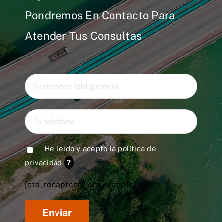
Pondremos En Contacto Para
Atender Tus Consultas
He leido y acepto la
política de
privacidad
?
[cta_recaptcha* cta_recaptcha]