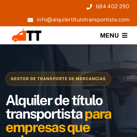
Saltar
684 402 290
al
info@alquilertitulotransportista.com
contenido
MENU
Nosotros
Servicios
GESTOR DE TRANSPORTE DE MERCANCÍAS
Precios
Alquiler de título
Noticias
transportista
para
empresas que
Contacto