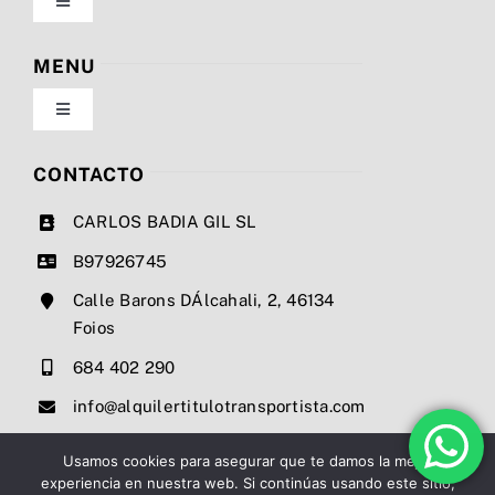
Toggle
Navigation
Política de privacidad
MENU
Toggle
Condiciones de uso
Navigation
Nosotros
CONTACTO
Ley de cookies
CARLOS BADIA GIL SL
Servicios
B97926745
Mapa del sitio
Calle Barons DÁlcahali, 2, 46134
Precios
Foios
Accesibilidad
684 402 290
Noticias
info@alquilertitulotransportista.com
Ayuda de accesibilidad
Contacto
Usamos cookies para asegurar que te damos la mejor
experiencia en nuestra web. Si continúas usando este sitio,