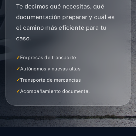
Te decimos qué necesitas, qué
documentación preparar y cuál es
el camino más eficiente para tu
caso.
✓
Empresas de transporte
✓
Autónomos y nuevas altas
✓
Transporte de mercancías
✓
Acompañamiento documental