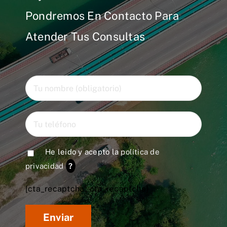
Pondremos En Contacto Para
Atender Tus Consultas
He leido y acepto la
política de
privacidad
?
[cta_recaptcha* cta_recaptcha]