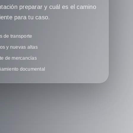
ación preparar y cuál es el camino
iente para tu caso.
 de transporte
s y nuevas altas
te de mercancías
amiento documental