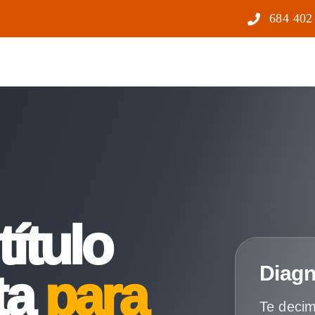
684 402
título
Diagn
ta
para
Te decim