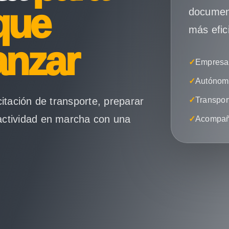
que
document
más efic
anzar
✓
Empresas
✓
Autónomo
citación de transporte, preparar
✓
Transpor
actividad en marcha con una
✓
Acompañ