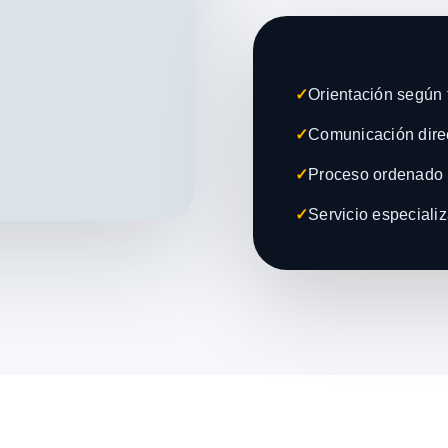
✓
Orientación según t
✓
Comunicación direc
✓
Proceso ordenado 
✓
Servicio especiali