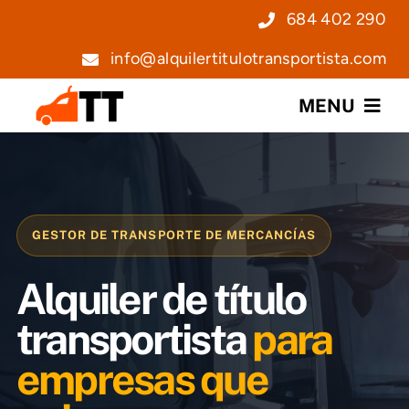
Saltar
684 402 290
al
info@alquilertitulotransportista.com
contenido
MENU
Nosotros
Servicios
GESTOR DE TRANSPORTE DE MERCANCÍAS
Precios
Alquiler de título
Noticias
transportista
para
empresas que
Contacto