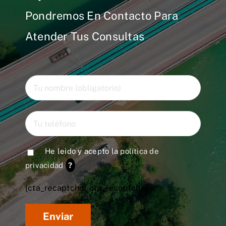
Pondremos En Contacto Para
Atender Tus Consultas
He leido y acepto la
política de
privacidad
?
[cta_recaptcha* cta_recaptcha]