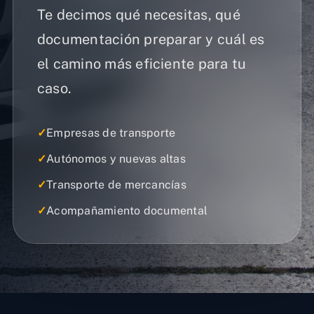
Te decimos qué necesitas, qué
documentación preparar y cuál es
el camino más eficiente para tu
caso.
✓
Empresas de transporte
✓
Autónomos y nuevas altas
✓
Transporte de mercancías
✓
Acompañamiento documental