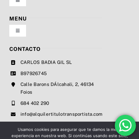
Toggle
Navigation
Política de privacidad
MENU
Toggle
Condiciones de uso
Navigation
Nosotros
CONTACTO
Ley de cookies
CARLOS BADIA GIL SL
Servicios
B97926745
Mapa del sitio
Calle Barons DÁlcahali, 2, 46134
Precios
Foios
Accesibilidad
684 402 290
Noticias
info@alquilertitulotransportista.com
Ayuda de accesibilidad
Contacto
Usamos cookies para asegurar que te damos la mejor
experiencia en nuestra web. Si continúas usando este sitio,