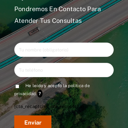
Pondremos En Contacto Para
Atender Tus Consultas
He leido y acepto la
política de
privacidad
?
[cta_recaptcha* cta_recaptcha]