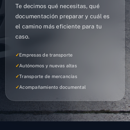
Te decimos qué necesitas, qué
documentación preparar y cuál es
el camino más eficiente para tu
caso.
✓
Empresas de transporte
✓
Autónomos y nuevas altas
✓
Transporte de mercancías
✓
Acompañamiento documental