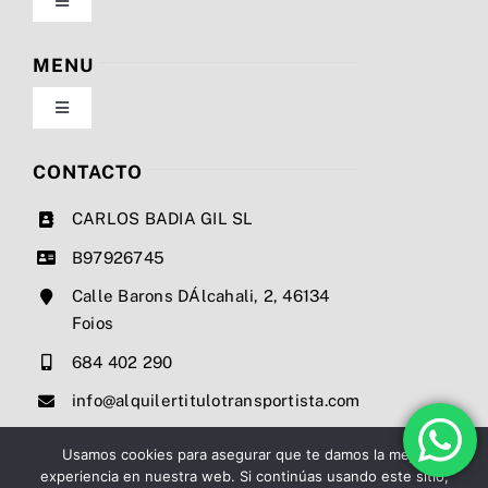
Toggle
Navigation
Política de privacidad
MENU
Toggle
Condiciones de uso
Navigation
Nosotros
CONTACTO
Ley de cookies
CARLOS BADIA GIL SL
Servicios
B97926745
Mapa del sitio
Calle Barons DÁlcahali, 2, 46134
Precios
Foios
Accesibilidad
684 402 290
Noticias
info@alquilertitulotransportista.com
Ayuda de accesibilidad
Contacto
Usamos cookies para asegurar que te damos la mejor
experiencia en nuestra web. Si continúas usando este sitio,