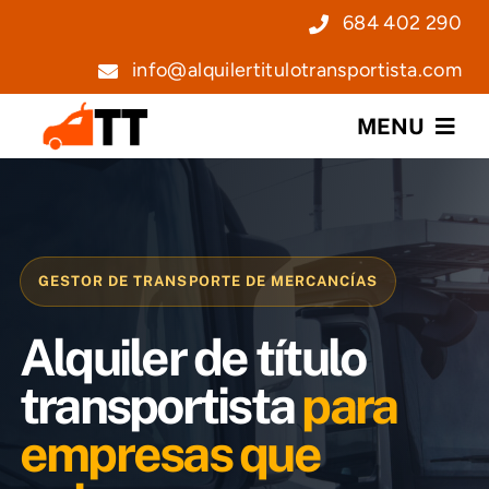
Saltar
684 402 290
al
info@alquilertitulotransportista.com
contenido
MENU
Nosotros
Servicios
GESTOR DE TRANSPORTE DE MERCANCÍAS
Precios
Alquiler de título
Noticias
transportista
para
empresas que
Contacto