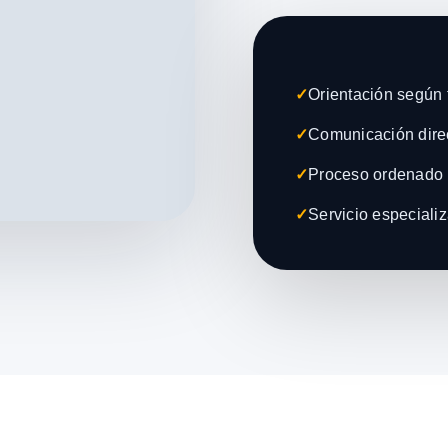
✓
Orientación según t
✓
Comunicación direc
✓
Proceso ordenado 
✓
Servicio especiali