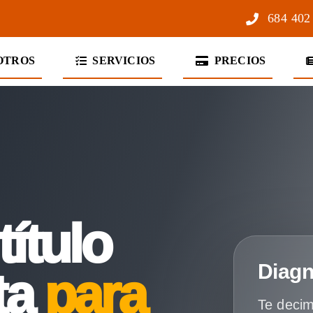
684 402
OTROS
SERVICIOS
PRECIOS
título
Diagn
ta
para
Te decim