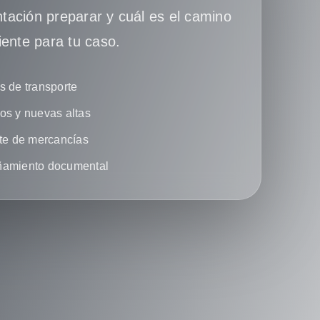
ación preparar y cuál es el camino
iente para tu caso.
 de transporte
s y nuevas altas
te de mercancías
amiento documental