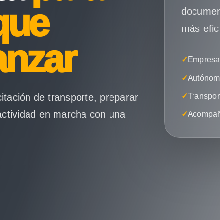
que
document
más efic
anzar
✓
Empresas
✓
Autónomo
citación de transporte, preparar
✓
Transpor
actividad en marcha con una
✓
Acompañ