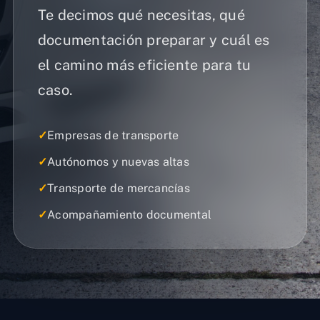
Te decimos qué necesitas, qué
documentación preparar y cuál es
el camino más eficiente para tu
caso.
✓
Empresas de transporte
✓
Autónomos y nuevas altas
✓
Transporte de mercancías
✓
Acompañamiento documental