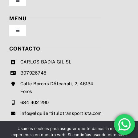
Toggle
Navigation
Política de privacidad
MENU
Toggle
Condiciones de uso
Navigation
Nosotros
CONTACTO
Ley de cookies
CARLOS BADIA GIL SL
Servicios
B97926745
Mapa del sitio
Calle Barons DÁlcahali, 2, 46134
Precios
Foios
Accesibilidad
684 402 290
Noticias
info@alquilertitulotransportista.com
Ayuda de accesibilidad
Contacto
Usamos cookies para asegurar que te damos la mejor
experiencia en nuestra web. Si continúas usando este sitio,