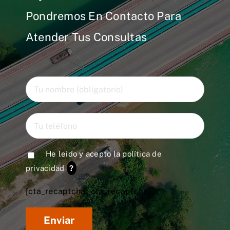
Pondremos En Contacto Para
Atender Tus Consultas
He leido y acepto la
política de
privacidad
?
[cta_recaptcha* cta_recaptcha]