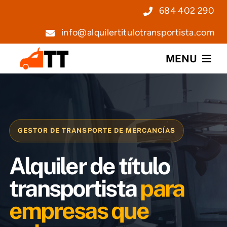
Saltar
684 402 290
al
info@alquilertitulotransportista.com
contenido
MENU
Nosotros
Servicios
GESTOR DE TRANSPORTE DE MERCANCÍAS
Precios
Alquiler de título
Noticias
transportista
para
empresas que
Contacto