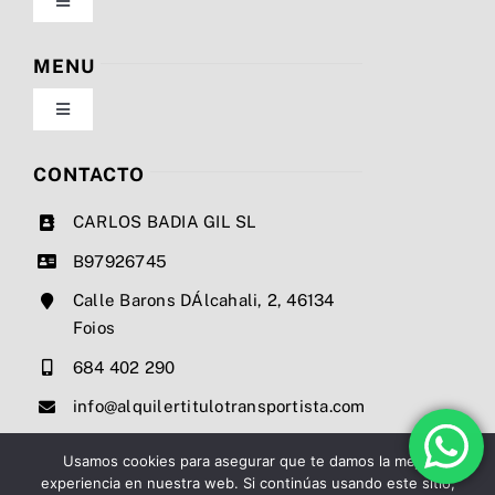
Toggle
Navigation
Política de privacidad
MENU
Toggle
Condiciones de uso
Navigation
Nosotros
CONTACTO
Ley de cookies
CARLOS BADIA GIL SL
Servicios
B97926745
Mapa del sitio
Calle Barons DÁlcahali, 2, 46134
Precios
Foios
Accesibilidad
684 402 290
Noticias
info@alquilertitulotransportista.com
Ayuda de accesibilidad
Contacto
Usamos cookies para asegurar que te damos la mejor
experiencia en nuestra web. Si continúas usando este sitio,