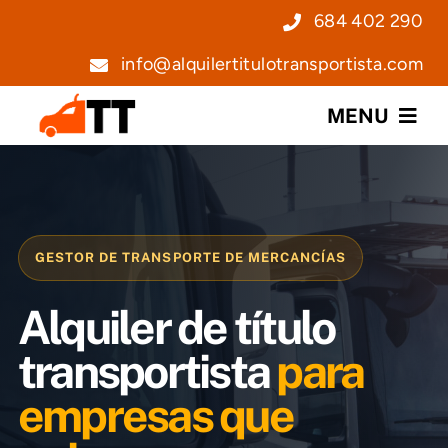
Saltar
684 402 290
al
info@alquilertitulotransportista.com
contenido
MENU
Nosotros
Servicios
GESTOR DE TRANSPORTE DE MERCANCÍAS
Precios
Alquiler de título
Noticias
transportista
para
empresas que
Contacto