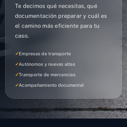
Te decimos qué necesitas, qué
documentación preparar y cuál es
el camino más eficiente para tu
caso.
✓
Empresas de transporte
✓
Autónomos y nuevas altas
✓
Transporte de mercancías
✓
Acompañamiento documental