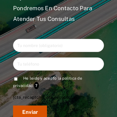
Pondremos En Contacto Para
Atender Tus Consultas
He leido y acepto la
política de
privacidad
?
[cta_recaptcha* cta_recaptcha]