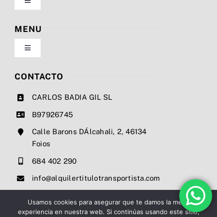
Toggle
Navigation
Política de privacidad
MENU
Toggle
Condiciones de uso
Navigation
Nosotros
CONTACTO
Ley de cookies
CARLOS BADIA GIL SL
Servicios
B97926745
Mapa del sitio
Calle Barons DÁlcahali, 2, 46134
Precios
Foios
Accesibilidad
684 402 290
Noticias
info@alquilertitulotransportista.com
Ayuda de accesibilidad
Contacto
Usamos cookies para asegurar que te damos la mejor
experiencia en nuestra web. Si continúas usando este sitio,