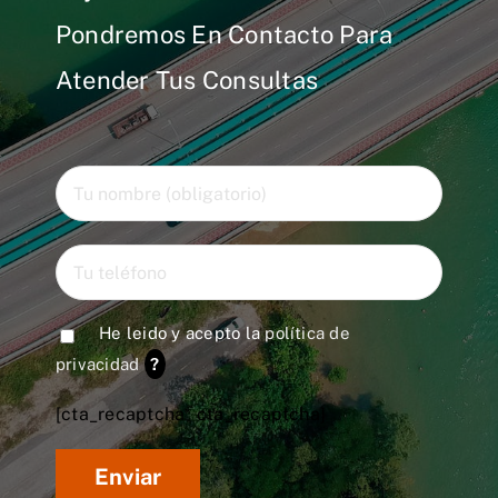
Pondremos En Contacto Para
Atender Tus Consultas
He leido y acepto la
política de
privacidad
?
[cta_recaptcha* cta_recaptcha]