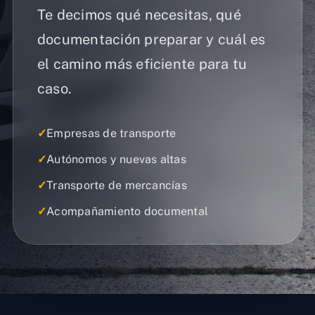
Te decimos qué necesitas, qué
documentación preparar y cuál es
el camino más eficiente para tu
caso.
✓
Empresas de transporte
✓
Autónomos y nuevas altas
✓
Transporte de mercancías
✓
Acompañamiento documental