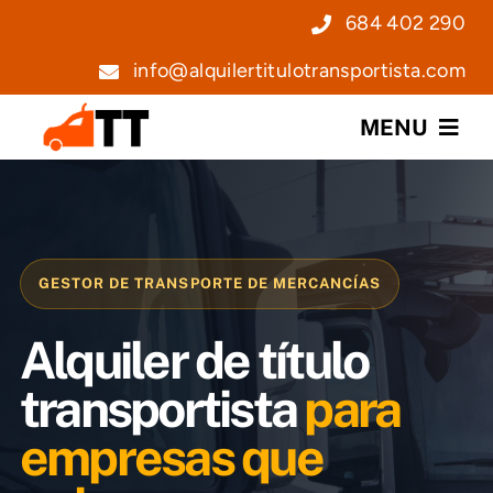
Saltar
684 402 290
al
info@alquilertitulotransportista.com
contenido
MENU
Nosotros
Servicios
GESTOR DE TRANSPORTE DE MERCANCÍAS
Precios
Alquiler de título
Noticias
transportista
para
empresas que
Contacto