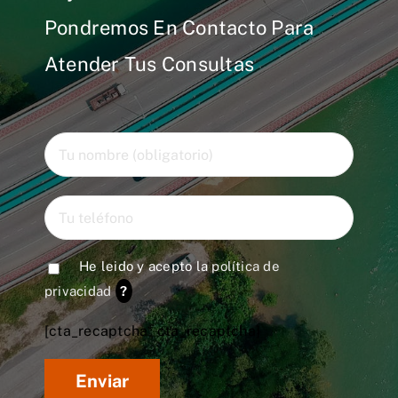
Pondremos En Contacto Para
Atender Tus Consultas
He leido y acepto la
política de
privacidad
?
[cta_recaptcha* cta_recaptcha]