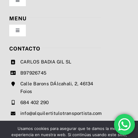
Toggle
Navigation
Política de privacidad
MENU
Toggle
Condiciones de uso
Navigation
Nosotros
CONTACTO
Ley de cookies
CARLOS BADIA GIL SL
Servicios
B97926745
Mapa del sitio
Calle Barons DÁlcahali, 2, 46134
Precios
Foios
Accesibilidad
684 402 290
Noticias
info@alquilertitulotransportista.com
Ayuda de accesibilidad
Contacto
Usamos cookies para asegurar que te damos la mejor
experiencia en nuestra web. Si continúas usando este sitio,