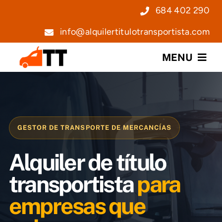
Saltar
684 402 290
al
info@alquilertitulotransportista.com
contenido
MENU
Nosotros
Servicios
GESTOR DE TRANSPORTE DE MERCANCÍAS
Precios
Alquiler de título
Noticias
transportista
para
empresas que
Contacto