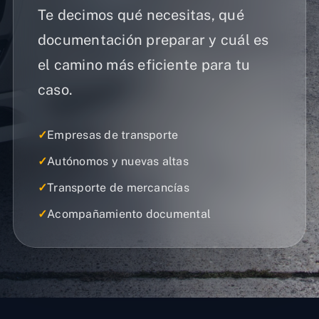
Te decimos qué necesitas, qué
documentación preparar y cuál es
el camino más eficiente para tu
caso.
✓
Empresas de transporte
✓
Autónomos y nuevas altas
✓
Transporte de mercancías
✓
Acompañamiento documental