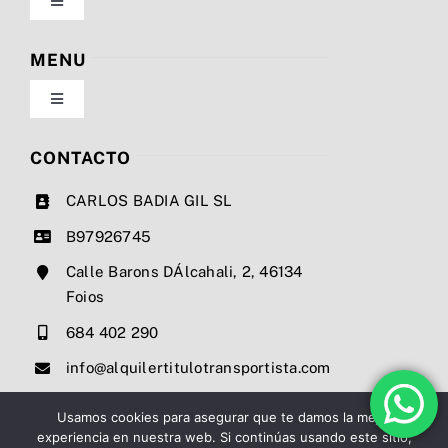
Toggle
Navigation
Política de privacidad
MENU
Toggle
Condiciones de uso
Navigation
Nosotros
CONTACTO
Ley de cookies
CARLOS BADIA GIL SL
Servicios
B97926745
Mapa del sitio
Calle Barons DÁlcahali, 2, 46134
Precios
Foios
Accesibilidad
684 402 290
Noticias
info@alquilertitulotransportista.com
Ayuda de accesibilidad
Contacto
Usamos cookies para asegurar que te damos la mejor
experiencia en nuestra web. Si continúas usando este sitio,