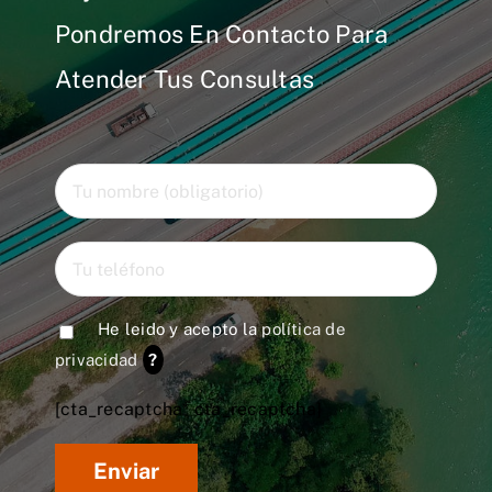
Pondremos En Contacto Para
Atender Tus Consultas
He leido y acepto la
política de
privacidad
?
[cta_recaptcha* cta_recaptcha]