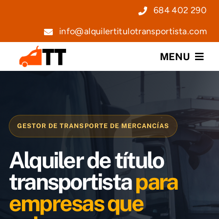
Saltar
684 402 290
al
info@alquilertitulotransportista.com
contenido
MENU
Nosotros
Servicios
GESTOR DE TRANSPORTE DE MERCANCÍAS
Precios
Alquiler de título
Noticias
transportista
para
empresas que
Contacto