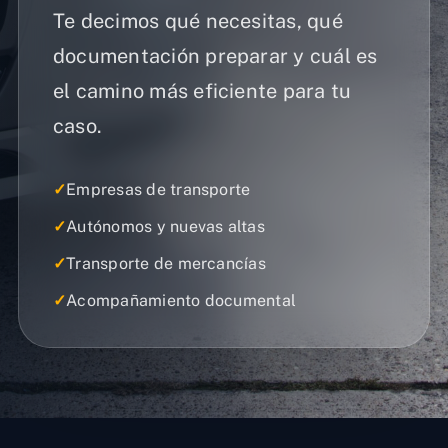
Te decimos qué necesitas, qué
documentación preparar y cuál es
el camino más eficiente para tu
caso.
✓
Empresas de transporte
✓
Autónomos y nuevas altas
✓
Transporte de mercancías
✓
Acompañamiento documental