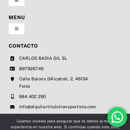
Toggle
Navigation
Política de privacidad
MENU
Toggle
Condiciones de uso
Navigation
Nosotros
CONTACTO
Ley de cookies
CARLOS BADIA GIL SL
Servicios
B97926745
Mapa del sitio
Calle Barons DÁlcahali, 2, 46134
Precios
Foios
Accesibilidad
684 402 290
Noticias
info@alquilertitulotransportista.com
Ayuda de accesibilidad
Contacto
Usamos cookies para asegurar que te damos la mejor
experiencia en nuestra web. Si continúas usando este sitio,