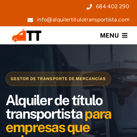
Saltar
684 402 290
al
info@alquilertitulotransportista.com
contenido
MENU
Nosotros
Servicios
GESTOR DE TRANSPORTE DE MERCANCÍAS
Precios
Alquiler de título
Noticias
transportista
para
empresas que
Contacto