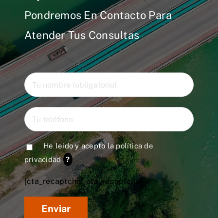
Pondremos En Contacto Para
Atender Tus Consultas
He leido y acepto la
política de
privacidad
?
[cta_recaptcha* cta_recaptcha]