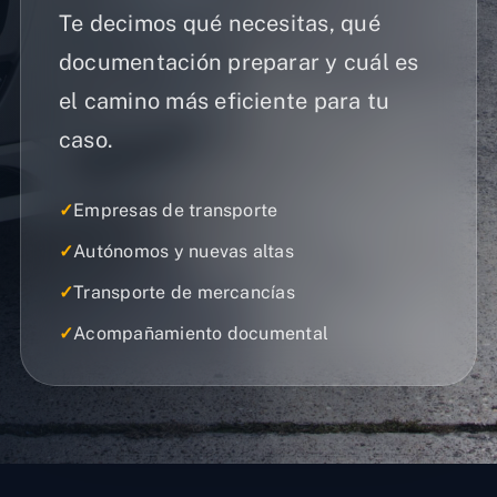
Te decimos qué necesitas, qué
documentación preparar y cuál es
el camino más eficiente para tu
caso.
✓
Empresas de transporte
✓
Autónomos y nuevas altas
✓
Transporte de mercancías
✓
Acompañamiento documental