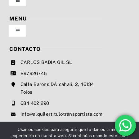
Toggle
Navigation
Política de privacidad
MENU
Toggle
Condiciones de uso
Navigation
Nosotros
CONTACTO
Ley de cookies
CARLOS BADIA GIL SL
Servicios
B97926745
Mapa del sitio
Calle Barons DÁlcahali, 2, 46134
Precios
Foios
Accesibilidad
684 402 290
Noticias
info@alquilertitulotransportista.com
Ayuda de accesibilidad
Contacto
Usamos cookies para asegurar que te damos la mejor
experiencia en nuestra web. Si continúas usando este sitio,