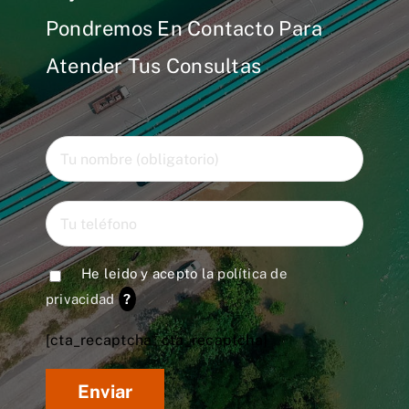
Pondremos En Contacto Para
Atender Tus Consultas
He leido y acepto la
política de
privacidad
?
[cta_recaptcha* cta_recaptcha]