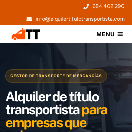
Saltar
684 402 290
al
info@alquilertitulotransportista.com
contenido
MENU
Nosotros
Servicios
GESTOR DE TRANSPORTE DE MERCANCÍAS
Precios
Alquiler de título
Noticias
transportista
para
empresas que
Contacto