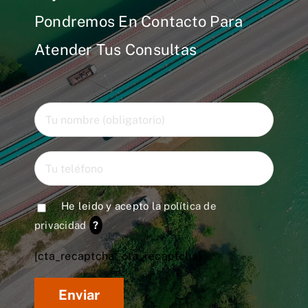
Pondremos En Contacto Para
Atender Tus Consultas
He leido y acepto la
política de
privacidad
?
[cta_recaptcha* cta_recaptcha]