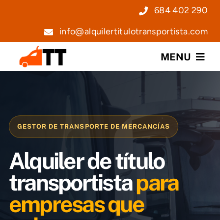
Saltar
684 402 290
al
info@alquilertitulotransportista.com
contenido
MENU
Nosotros
Servicios
GESTOR DE TRANSPORTE DE MERCANCÍAS
Precios
Alquiler de título
Noticias
transportista
para
empresas que
Contacto