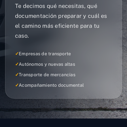
Te decimos qué necesitas, qué
documentación preparar y cuál es
el camino más eficiente para tu
caso.
✓
Empresas de transporte
✓
Autónomos y nuevas altas
✓
Transporte de mercancías
✓
Acompañamiento documental