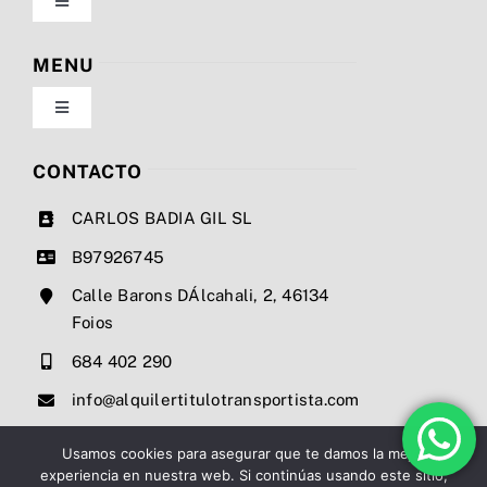
Toggle
Navigation
Política de privacidad
MENU
Toggle
Condiciones de uso
Navigation
Nosotros
CONTACTO
Ley de cookies
CARLOS BADIA GIL SL
Servicios
B97926745
Mapa del sitio
Calle Barons DÁlcahali, 2, 46134
Precios
Foios
Accesibilidad
684 402 290
Noticias
info@alquilertitulotransportista.com
Ayuda de accesibilidad
Contacto
Usamos cookies para asegurar que te damos la mejor
experiencia en nuestra web. Si continúas usando este sitio,