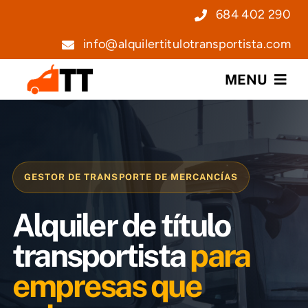
Saltar
684 402 290
al
info@alquilertitulotransportista.com
contenido
MENU
Nosotros
Servicios
GESTOR DE TRANSPORTE DE MERCANCÍAS
Precios
Alquiler de título
Noticias
transportista
para
empresas que
Contacto