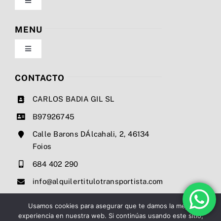
Toggle
Navigation
Política de privacidad
MENU
Toggle
Condiciones de uso
Navigation
Nosotros
CONTACTO
Ley de cookies
CARLOS BADIA GIL SL
Servicios
B97926745
Mapa del sitio
Calle Barons DÁlcahali, 2, 46134
Precios
Foios
Accesibilidad
684 402 290
Noticias
info@alquilertitulotransportista.com
Ayuda de accesibilidad
Contacto
Usamos cookies para asegurar que te damos la mejor
experiencia en nuestra web. Si continúas usando este sitio,