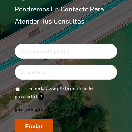
Pondremos En Contacto Para
Atender Tus Consultas
He leido y acepto la
política de
privacidad
?
[cta_recaptcha* cta_recaptcha]