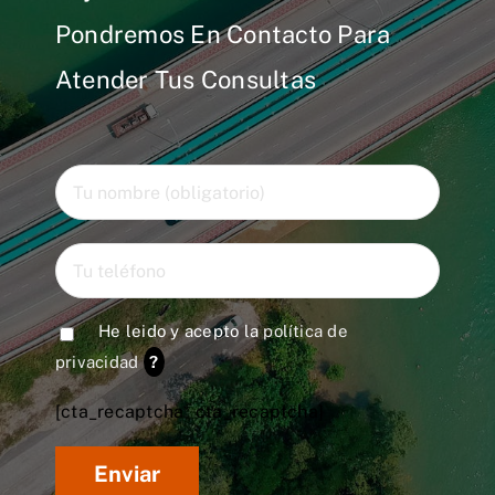
Pondremos En Contacto Para
Atender Tus Consultas
He leido y acepto la
política de
privacidad
?
[cta_recaptcha* cta_recaptcha]