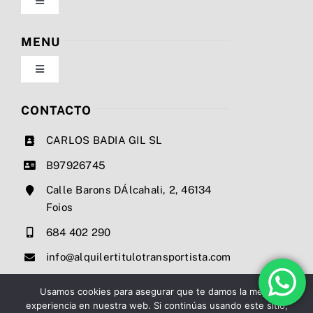
Toggle
Navigation
Política de privacidad
MENU
Toggle
Condiciones de uso
Navigation
Nosotros
CONTACTO
Ley de cookies
CARLOS BADIA GIL SL
Servicios
B97926745
Mapa del sitio
Calle Barons DÁlcahali, 2, 46134
Precios
Foios
Accesibilidad
684 402 290
Noticias
info@alquilertitulotransportista.com
Ayuda de accesibilidad
Contacto
Usamos cookies para asegurar que te damos la mejor
experiencia en nuestra web. Si continúas usando este sitio,