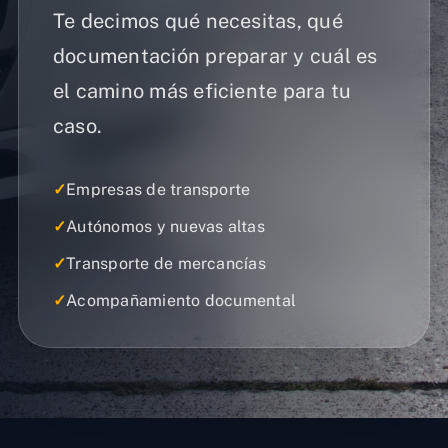
Te decimos qué necesitas, qué
documentación preparar y cuál es
el camino más eficiente para tu
caso.
✓
Empresas de transporte
✓
Autónomos y nuevas altas
✓
Transporte de mercancías
✓
Acompañamiento documental