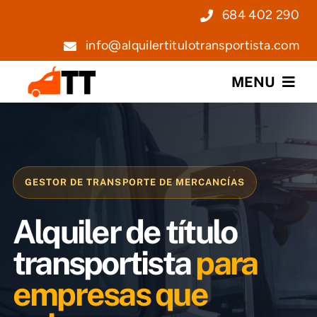
Saltar
684 402 290
al
info@alquilertitulotransportista.com
contenido
MENU
Nosotros
Servicios
GESTOR DE TRANSPORTE DE MERCANCÍAS
Precios
Alquiler de título
Noticias
transportista
para
empresas que
Contacto