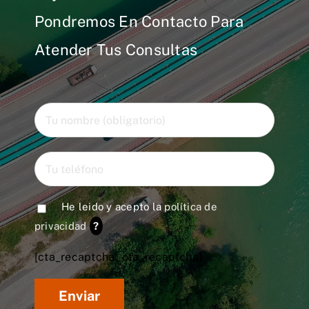
Pondremos En Contacto Para
Atender Tus Consultas
He leido y acepto la
política de
privacidad
?
[cta_recaptcha* cta_recaptcha]