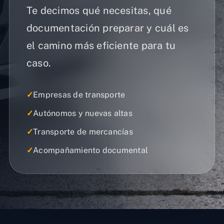
Te decimos qué necesitas, qué
documentación preparar y cuál es
el camino más eficiente para tu
caso.
✓
Empresas de transporte
✓
Autónomos y nuevas altas
✓
Transporte de mercancías
✓
Acompañamiento documental