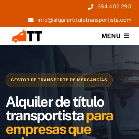
Saltar
684 402 290
al
info@alquilertitulotransportista.com
contenido
MENU
Nosotros
Servicios
GESTOR DE TRANSPORTE DE MERCANCÍAS
Precios
Alquiler de título
Noticias
transportista
para
empresas que
Contacto