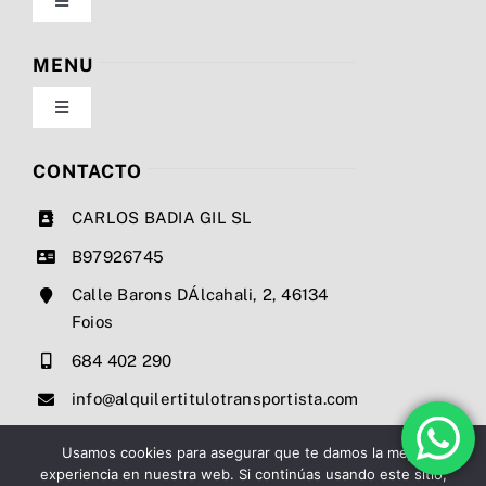
Toggle
Navigation
Política de privacidad
MENU
Toggle
Condiciones de uso
Navigation
Nosotros
CONTACTO
Ley de cookies
CARLOS BADIA GIL SL
Servicios
B97926745
Mapa del sitio
Calle Barons DÁlcahali, 2, 46134
Precios
Foios
Accesibilidad
684 402 290
Noticias
info@alquilertitulotransportista.com
Ayuda de accesibilidad
Contacto
Usamos cookies para asegurar que te damos la mejor
experiencia en nuestra web. Si continúas usando este sitio,