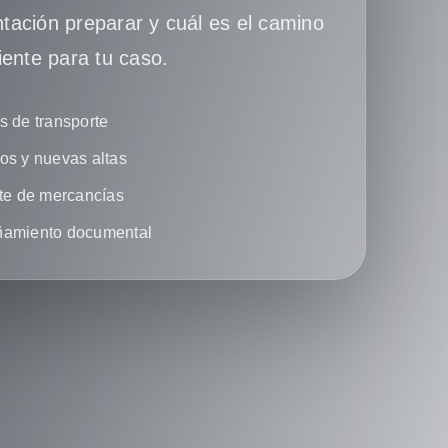
ación preparar y cuál es el camino
iente para tu caso.
 de transporte
s y nuevas altas
te de mercancías
amiento documental