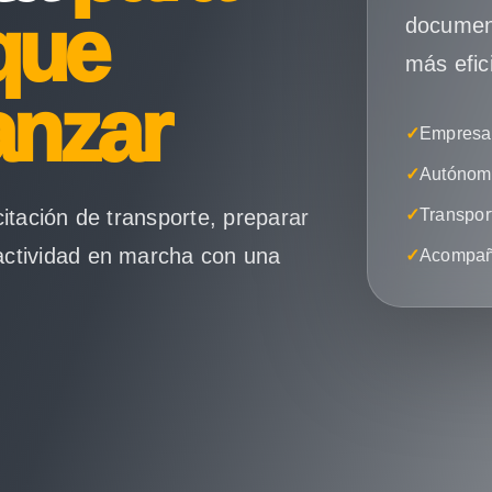
que
document
más efic
anzar
✓
Empresas
✓
Autónomo
citación de transporte, preparar
✓
Transpor
actividad en marcha con una
✓
Acompañ