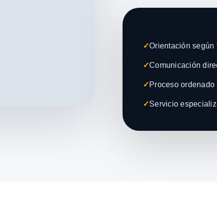
✓
Orientación según t
✓
Comunicación direc
✓
Proceso ordenado 
✓
Servicio especiali