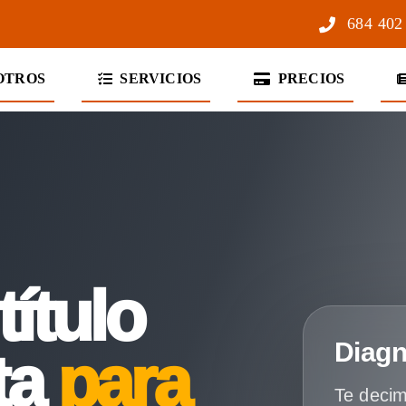
684 402
OTROS
SERVICIOS
PRECIOS
título
Diagn
ta
para
Te decim